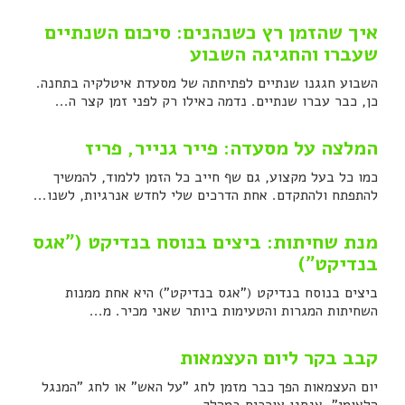
איך שהזמן רץ כשנהנים: סיכום השנתיים
שעברו והחגיגה השבוע
השבוע חגגנו שנתיים לפתיחתה של מסעדת איטלקיה בתחנה.
כן, כבר עברו שנתיים. נדמה כאילו רק לפני זמן קצר ה...
המלצה על מסעדה: פייר גנייר, פריז
כמו כל בעל מקצוע, גם שף חייב כל הזמן ללמוד, להמשיך
להתפתח ולהתקדם. אחת הדרכים שלי לחדש אנרגיות, לשנו...
מנת שחיתות: ביצים בנוסח בנדיקט ("אגס
בנדיקט")
ביצים בנוסח בנדיקט ("אגס בנדיקט") היא אחת ממנות
השחיתות המגרות והטעימות ביותר שאני מכיר. מ...
קבב בקר ליום העצמאות
יום העצמאות הפך כבר מזמן לחג "על האש" או לחג "המנגל