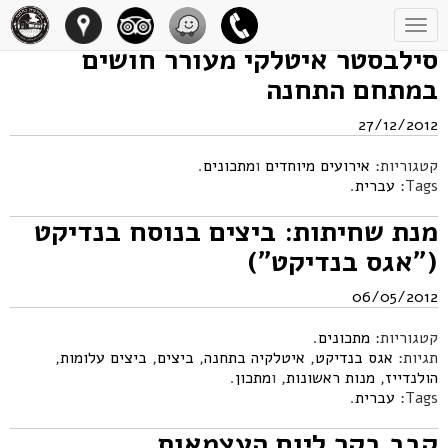
Toggle
navigation
סילבסטר איטלקי מעורר חושים
במתחם התחנה
27/12/2012
קטגוריות:
אירועים מיוחדים
ו
מתכונים
.
Tags:
עברית
.
מנת שחיתות: ביצים בנוסח בנדיקט
("אגס בנדיקט")
06/05/2012
קטגוריות:
מתכונים
.
תגיות:
אגס בנדיקט
,
איטלקיה בתחנה
,
ביצים
,
ביצים עלומות
,
הולנדייז
,
מנות ראשונות
, ו
מתכון
.
Tags:
עברית
.
קבב בקר ליום העצמאות