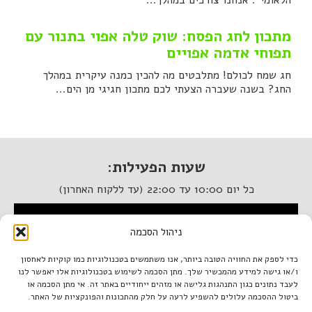
הלאומי". אנחנו צורכים במהלך...
מתכון לחג הפסח: שוק טלה אפוי בתנור עם
תפוחי אדמה אפויים
חג שמח לכולם! מתלבטים מה להכין כמנה עיקרית במהלך
החג? בשנה שעברה הצעתי לכם מתכון חגיגי מן הים...
שעות הפעילות:
כל יום 10:00 עד 22:00 (עד ללקוח האחרון)
המסעדה נגישה לנכים
ניהול הסכמה
איטלקיה בתחנה
כדי לספק את החוויה הטובה ביותר, אנו משתמשים בטכנולוגיות כמו קוקיות לאחסון
ו/או גישה למידע מהמכשיר שלך. מתן הסכמה לשימוש בטכנולוגיות אלו יאפשר לנו
מתחם התחנה, תל אביב.
לעבד נתונים כגון התנהגות גלישה או מזהים ייחודיים באתר זה. אי מתן הסכמה או
טל. 03-933-1922
ביטול ההסכמה עלולים להשפיע לרעה על חלק מהתכונות והפונקציות של האתר.