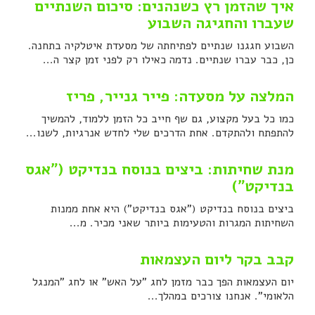
איך שהזמן רץ כשנהנים: סיכום השנתיים
שעברו והחגיגה השבוע
השבוע חגגנו שנתיים לפתיחתה של מסעדת איטלקיה בתחנה.
כן, כבר עברו שנתיים. נדמה כאילו רק לפני זמן קצר ה...
המלצה על מסעדה: פייר גנייר, פריז
כמו כל בעל מקצוע, גם שף חייב כל הזמן ללמוד, להמשיך
להתפתח ולהתקדם. אחת הדרכים שלי לחדש אנרגיות, לשנו...
מנת שחיתות: ביצים בנוסח בנדיקט ("אגס
בנדיקט")
ביצים בנוסח בנדיקט ("אגס בנדיקט") היא אחת ממנות
השחיתות המגרות והטעימות ביותר שאני מכיר. מ...
קבב בקר ליום העצמאות
יום העצמאות הפך כבר מזמן לחג "על האש" או לחג "המנגל
הלאומי". אנחנו צורכים במהלך...