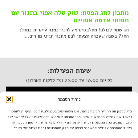
מתכון לחג הפסח: שוק טלה אפוי בתנור עם
תפוחי אדמה אפויים
חג שמח לכולם! מתלבטים מה להכין כמנה עיקרית במהלך
החג? בשנה שעברה הצעתי לכם מתכון חגיגי מן הים...
שעות הפעילות:
כל יום 10:00 עד 22:00 (עד ללקוח האחרון)
המסעדה נגישה לנכים
ניהול הסכמה
איטלקיה בתחנה
כדי לספק את החוויה הטובה ביותר, אנו משתמשים בטכנולוגיות כמו קוקיות לאחסון
ו/או גישה למידע מהמכשיר שלך. מתן הסכמה לשימוש בטכנולוגיות אלו יאפשר לנו
מתחם התחנה, תל אביב.
לעבד נתונים כגון התנהגות גלישה או מזהים ייחודיים באתר זה. אי מתן הסכמה או
טל. 03-933-1922
ביטול ההסכמה עלולים להשפיע לרעה על חלק מהתכונות והפונקציות של האתר.
italiantlv@gmail.com