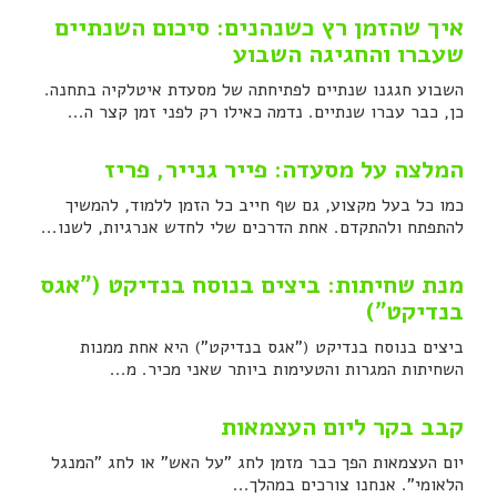
איך שהזמן רץ כשנהנים: סיכום השנתיים
שעברו והחגיגה השבוע
השבוע חגגנו שנתיים לפתיחתה של מסעדת איטלקיה בתחנה.
כן, כבר עברו שנתיים. נדמה כאילו רק לפני זמן קצר ה...
המלצה על מסעדה: פייר גנייר, פריז
כמו כל בעל מקצוע, גם שף חייב כל הזמן ללמוד, להמשיך
להתפתח ולהתקדם. אחת הדרכים שלי לחדש אנרגיות, לשנו...
מנת שחיתות: ביצים בנוסח בנדיקט ("אגס
בנדיקט")
ביצים בנוסח בנדיקט ("אגס בנדיקט") היא אחת ממנות
השחיתות המגרות והטעימות ביותר שאני מכיר. מ...
קבב בקר ליום העצמאות
יום העצמאות הפך כבר מזמן לחג "על האש" או לחג "המנגל
הלאומי". אנחנו צורכים במהלך...