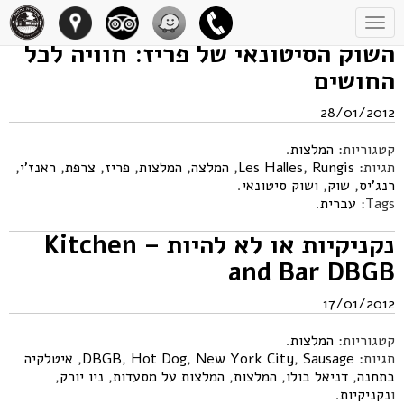
Toggle
navigation
השוק הסיטונאי של פריז: חוויה לכל
החושים
28/01/2012
קטגוריות:
המלצות
.
תגיות:
Rungis
,
Les Halles
,
המלצה
,
המלצות
,
פריז
,
צרפת
,
ראנז'י
,
רנג'יס
,
שוק
, ו
שוק סיטונאי
.
Tags:
עברית
.
נקניקיות או לא להיות – Kitchen
and Bar DBGB
17/01/2012
קטגוריות:
המלצות
.
תגיות:
Sausage
,
New York City
,
Hot Dog
,
DBGB
,
איטלקיה
בתחנה
,
דניאל בולו
,
המלצות
,
המלצות על מסעדות
,
ניו יורק
,
ו
נקניקיות
.