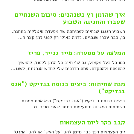
איך שהזמן רץ כשנהנים: סיכום השנתיים
שעברו והחגיגה השבוע
השבוע חגגנו שנתיים לפתיחתה של מסעדת איטלקיה בתחנה.
כן, כבר עברו שנתיים. נדמה כאילו רק לפני זמן קצר ה...
המלצה על מסעדה: פייר גנייר, פריז
כמו כל בעל מקצוע, גם שף חייב כל הזמן ללמוד, להמשיך
להתפתח ולהתקדם. אחת הדרכים שלי לחדש אנרגיות, לשנו...
מנת שחיתות: ביצים בנוסח בנדיקט ("אגס
בנדיקט")
ביצים בנוסח בנדיקט ("אגס בנדיקט") היא אחת ממנות
השחיתות המגרות והטעימות ביותר שאני מכיר. מ...
קבב בקר ליום העצמאות
יום העצמאות הפך כבר מזמן לחג "על האש" או לחג "המנגל