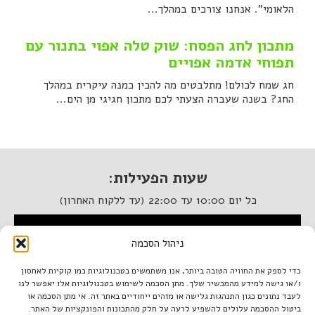
הלאומי". אנחנו צורכים במהלך...
מתכון לחג הפסח: שוק טלה אפוי בתנור עם
תפוחי אדמה אפויים
חג שמח לכולם! מתלבטים מה להכין כמנה עיקרית במהלך
החג? בשנה שעברה הצעתי לכם מתכון חגיגי מן הים...
שעות הפעילות:
כל יום 10:00 עד 22:00 (עד ללקוח האחרון)
המסעדה נגישה לנכים
ניהול הסכמה
איטלקיה בתחנה
כדי לספק את החוויה הטובה ביותר, אנו משתמשים בטכנולוגיות כמו קוקיות לאחסון
ו/או גישה למידע מהמכשיר שלך. מתן הסכמה לשימוש בטכנולוגיות אלו יאפשר לנו
מתחם התחנה, תל אביב.
לעבד נתונים כגון התנהגות גלישה או מזהים ייחודיים באתר זה. אי מתן הסכמה או
טל. 03-933-1922
ביטול ההסכמה עלולים להשפיע לרעה על חלק מהתכונות והפונקציות של האתר.