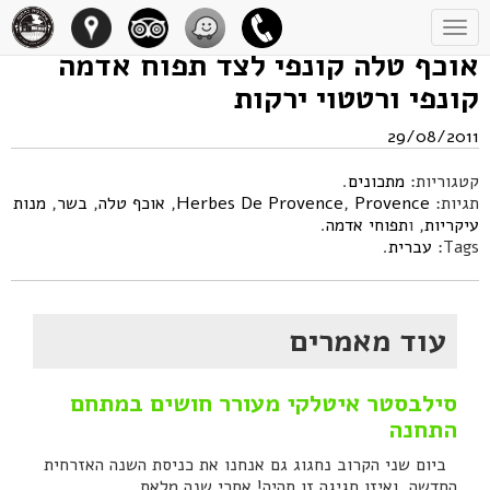
Toggle
navigation
אוכף טלה קונפי לצד תפוח אדמה
קונפי ורטטוי ירקות
29/08/2011
קטגוריות:
מתכונים
.
תגיות:
Provence
,
Herbes De Provence
,
אוכף טלה
,
בשר
,
מנות
עיקריות
, ו
תפוחי אדמה
.
Tags:
עברית
.
עוד מאמרים
סילבסטר איטלקי מעורר חושים במתחם
התחנה
ביום שני הקרוב נחגוג גם אנחנו את כניסת השנה האזרחית
החדשה, ואיזו חגיגה זו תהיה! אחרי שנה מלאת...