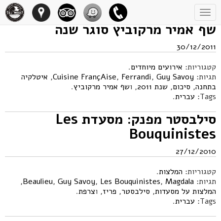
Toggle
navigation
שף אמיר מרקוביץ סוגר שנה
30/12/2011
קטגוריות:
אירועים מיוחדים
.
תגיות:
Guy Savoy
,
Ferrandi
,
Cuisine FrançAise
,
איטלקיה
בתחנה
,
סיכום
,
שנת 2011
, ו
שף אמיר מרקוביץ
.
Tags:
עברית
.
סילבסטר מפנק: מסעדת Les
Bouquinistes
27/12/2010
קטגוריות:
המלצות
.
תגיות:
Magdala
,
Les Bouquinistes
,
Guy Savoy
,
Beaulieu
,
המלצות על מסעדות
,
סילבסטר
,
פריז
, ו
צרפת
.
Tags:
עברית
.