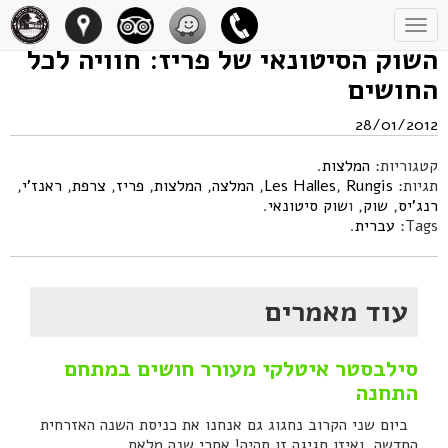
Toggle
navigation
השוק הסיטונאי של פריז: חוויה לכל
החושים
28/01/2012
קטגוריות:
המלצות
.
תגיות:
Rungis
,
Les Halles
,
המלצה
,
המלצות
,
פריז
,
צרפת
,
ראנז'י
,
רנג'יס
,
שוק
, ו
שוק סיטונאי
.
Tags:
עברית
.
עוד מאמרים
סילבסטר איטלקי מעורר חושים במתחם
התחנה
ביום שני הקרוב נחגוג גם אנחנו את כניסת השנה האזרחית
החדשה, ואיזו חגיגה זו תהיה! אחרי שנה מלאת...