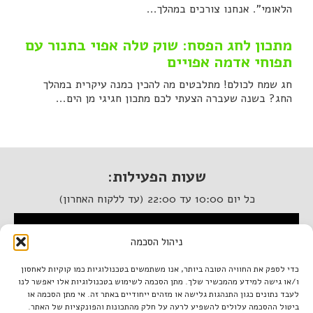
הלאומי". אנחנו צורכים במהלך...
מתכון לחג הפסח: שוק טלה אפוי בתנור עם
תפוחי אדמה אפויים
חג שמח לכולם! מתלבטים מה להכין כמנה עיקרית במהלך
החג? בשנה שעברה הצעתי לכם מתכון חגיגי מן הים...
שעות הפעילות:
כל יום 10:00 עד 22:00 (עד ללקוח האחרון)
המסעדה נגישה לנכים
ניהול הסכמה
איטלקיה בתחנה
כדי לספק את החוויה הטובה ביותר, אנו משתמשים בטכנולוגיות כמו קוקיות לאחסון
ו/או גישה למידע מהמכשיר שלך. מתן הסכמה לשימוש בטכנולוגיות אלו יאפשר לנו
מתחם התחנה, תל אביב.
לעבד נתונים כגון התנהגות גלישה או מזהים ייחודיים באתר זה. אי מתן הסכמה או
טל. 03-933-1922
ביטול ההסכמה עלולים להשפיע לרעה על חלק מהתכונות והפונקציות של האתר.