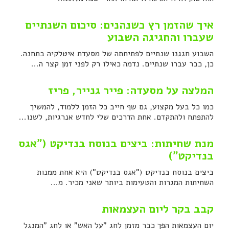
איך שהזמן רץ כשנהנים: סיכום השנתיים
שעברו והחגיגה השבוע
השבוע חגגנו שנתיים לפתיחתה של מסעדת איטלקיה בתחנה.
כן, כבר עברו שנתיים. נדמה כאילו רק לפני זמן קצר ה...
המלצה על מסעדה: פייר גנייר, פריז
כמו כל בעל מקצוע, גם שף חייב כל הזמן ללמוד, להמשיך
להתפתח ולהתקדם. אחת הדרכים שלי לחדש אנרגיות, לשנו...
מנת שחיתות: ביצים בנוסח בנדיקט ("אגס
בנדיקט")
ביצים בנוסח בנדיקט ("אגס בנדיקט") היא אחת ממנות
השחיתות המגרות והטעימות ביותר שאני מכיר. מ...
קבב בקר ליום העצמאות
יום העצמאות הפך כבר מזמן לחג "על האש" או לחג "המנגל