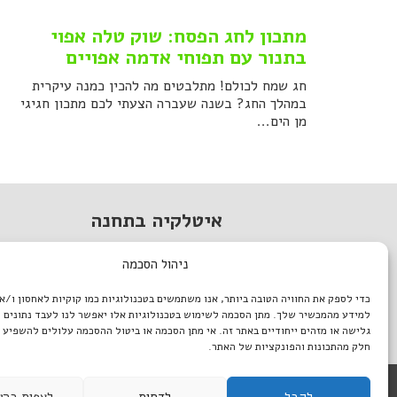
מתכון לחג הפסח: שוק טלה אפוי
בתנור עם תפוחי אדמה אפויים
חג שמח לכולם! מתלבטים מה להכין כמנה עיקרית
במהלך החג? בשנה שעברה הצעתי לכם מתכון חגיגי
מן הים...
איטלקיה בתחנה
מתחם התחנה, תל אביב.
ניהול הסכמה
טל. 03-933-1922
כדי לספק את החוויה הטובה ביותר, אנו משתמשים בטכנולוגיות כמו קוקיות לאחסון ו/א
italiantlv@gmail.com
למידע מהמכשיר שלך. מתן הסכמה לשימוש בטכנולוגיות אלו יאפשר לנו לעבד נתונים כ
דרושים באיטלקיה
גלישה או מזהים ייחודיים באתר זה. אי מתן הסכמה או ביטול ההסכמה עלולים להשפיע 
חלק מהתכונות והפונקציות של האתר.
לקבל
לדחות
לצפות בהע