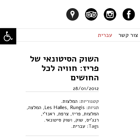
פתח סרגל
צור קשר
עברית
השוק הסיטונאי של
פריז: חוויה לכל
החושים
28/01/2012
קטגוריות:
המלצות
.
תגיות:
Rungis
,
Les Halles
,
המלצה
,
המלצות
,
פריז
,
צרפת
,
ראנז'י
,
רנג'יס
,
שוק
, ו
שוק סיטונאי
.
Tags:
עברית
.