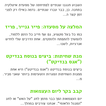
השבוע חגגנו שנתיים לפתיחתה של מסעדת איטלקיה
בתחנה. כן, כבר עברו שנתיים. נדמה כאילו רק לפני
זמן קצר ה...
המלצה על מסעדה: פייר גנייר, פריז
כמו כל בעל מקצוע, גם שף חייב כל הזמן ללמוד,
להמשיך להתפתח ולהתקדם. אחת הדרכים שלי לחדש
אנרגיות, לשנו...
מנת שחיתות: ביצים בנוסח בנדיקט
("אגס בנדיקט")
ביצים בנוסח בנדיקט ("אגס בנדיקט") היא אחת
ממנות השחיתות המגרות והטעימות ביותר שאני מכיר.
מ...
קבב בקר ליום העצמאות
יום העצמאות הפך כבר מזמן לחג "על האש" או לחג
"המנגל הלאומי". אנחנו צורכים במהלך...