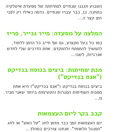
השבוע חגגנו שנתיים לפתיחתה של מסעדת איטלקיה
בתחנה. כן, כבר עברו שנתיים. נדמה כאילו רק לפני
זמן קצר ה...
המלצה על מסעדה: פייר גנייר, פריז
כמו כל בעל מקצוע, גם שף חייב כל הזמן ללמוד,
להמשיך להתפתח ולהתקדם. אחת הדרכים שלי לחדש
אנרגיות, לשנו...
מנת שחיתות: ביצים בנוסח בנדיקט
("אגס בנדיקט")
ביצים בנוסח בנדיקט ("אגס בנדיקט") היא אחת
ממנות השחיתות המגרות והטעימות ביותר שאני מכיר.
מ...
קבב בקר ליום העצמאות
יום העצמאות הפך כבר מזמן לחג "על האש" או לחג
"המנגל הלאומי". אנחנו צורכים במהלך...