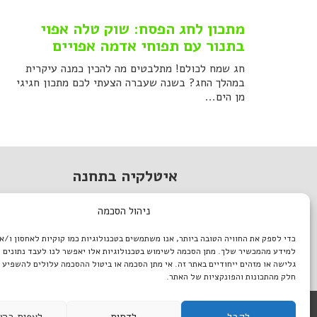
מתכון לחג הפסח: שוק טלה אפוי
בתנור עם תפוחי אדמה אפויים
חג שמח לכולם! מתלבטים מה להכין כמנה עיקרית
במהלך החג? בשנה שעברה הצעתי לכם מתכון חגיגי
מן הים...
איטלקיה בתחנה
מתחם התחנה, תל אביב.
ניהול הסכמה
טל. 03-933-1922
כדי לספק את החוויה הטובה ביותר, אנו משתמשים בטכנולוגיות כמו קוקיות לאחסון ו/א
italiantlv@gmail.com
למידע מהמכשיר שלך. מתן הסכמה לשימוש בטכנולוגיות אלו יאפשר לנו לעבד נתונים כ
דרושים באיטלקיה
גלישה או מזהים ייחודיים באתר זה. אי מתן הסכמה או ביטול ההסכמה עלולים להשפיע 
חלק מהתכונות והפונקציות של האתר.
לקבל
לדחות
לצפות בהע