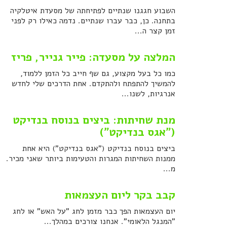
השבוע חגגנו שנתיים לפתיחתה של מסעדת איטלקיה
בתחנה. כן, כבר עברו שנתיים. נדמה כאילו רק לפני
זמן קצר ה...
המלצה על מסעדה: פייר גנייר, פריז
כמו כל בעל מקצוע, גם שף חייב כל הזמן ללמוד,
להמשיך להתפתח ולהתקדם. אחת הדרכים שלי לחדש
אנרגיות, לשנו...
מנת שחיתות: ביצים בנוסח בנדיקט
("אגס בנדיקט")
ביצים בנוסח בנדיקט ("אגס בנדיקט") היא אחת
ממנות השחיתות המגרות והטעימות ביותר שאני מכיר.
מ...
קבב בקר ליום העצמאות
יום העצמאות הפך כבר מזמן לחג "על האש" או לחג
"המנגל הלאומי". אנחנו צורכים במהלך...