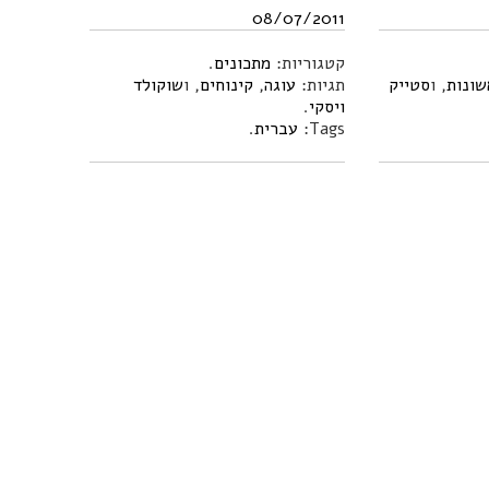
08/07/2011
קטגוריות:
מתכונים
.
שונות
, ו
סטייק
תגיות:
עוגה
,
קינוחים
, ו
שוקולד
ויסקי
.
Tags:
עברית
.