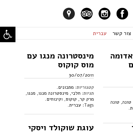
פתח סרגל
צור קשר
עברית
אדומה
מינסטרונה מנגו עם
ם
מוס קוקוס
30/07/2011
קטגוריות:
מתכונים
.
תגיות:
חלבי
,
מינסטרונה מנגו
,
מנגו
,
מרק קר
,
קוקוס
, ו
קינוחים
.
טונה
,
טונה
Tags:
עברית
.
ת
.
עוגת שוקולד ויסקי