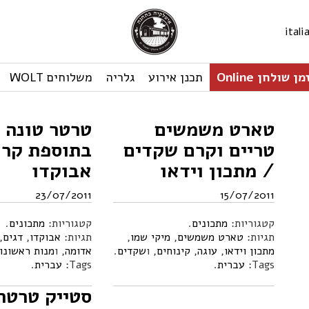
ital
ן שולחן Online
תכנן אירוע
גלריה
משלוחים WOLT
טארט משמשים
טרטר טונה 
טריים וקרם שקדים
בתוספת קר
/ מתכון וידאו
אבוקדו
23/07/2011
15/07/2011
קטגוריות:
מתכונים
.
קטגוריות:
מתכונים
.
תגיות:
טארט משמשים
,
מיקי שמו
,
תגיות:
אבוקדו
,
דגים
,
מתכון וידאו
,
עוגה
,
קינוחים
, ו
שקדים
.
אדומה
, ו
מנות ראשונו
Tags:
עברית
.
Tags:
עברית
.
סטייק טרטר