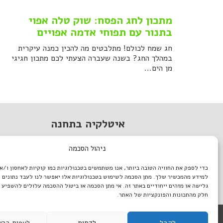
מתכון לחג הפסח: שוק טלה אפוי
בתנור עם תפוחי אדמה אפויים
חג שמח לכולם! מתלבטים מה להכין כמנה עיקרית
במהלך החג? בשנה שעברה הצעתי לכם מתכון חגיגי
מן הים...
איטלקיה בתחנה
מתחם התחנה, תל אביב.
ניהול הסכמה
טל. 03-933-1922
כדי לספק את החוויה הטובה ביותר, אנו משתמשים בטכנולוגיות כמו קוקיות לאחסון ו/א
italiantlv@gmail.com
למידע מהמכשיר שלך. מתן הסכמה לשימוש בטכנולוגיות אלו יאפשר לנו לעבד נתונים כ
דרושים באיטלקיה
גלישה או מזהים ייחודיים באתר זה. אי מתן הסכמה או ביטול ההסכמה עלולים להשפיע 
חלק מהתכונות והפונקציות של האתר.
לקבל
לדחות
לצפות בהע