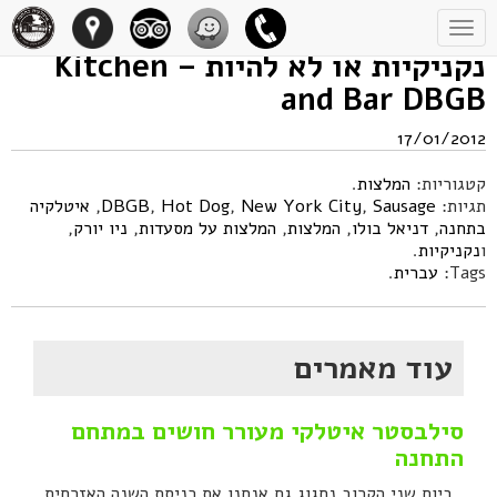
Toggle
navigation
נקניקיות או לא להיות – Kitchen
and Bar DBGB
17/01/2012
קטגוריות:
המלצות
.
תגיות:
Sausage
,
New York City
,
Hot Dog
,
DBGB
,
איטלקיה
בתחנה
,
דניאל בולו
,
המלצות
,
המלצות על מסעדות
,
ניו יורק
,
ו
נקניקיות
.
Tags:
עברית
.
עוד מאמרים
סילבסטר איטלקי מעורר חושים במתחם
התחנה
ביום שני הקרוב נחגוג גם אנחנו את כניסת השנה האזרחית