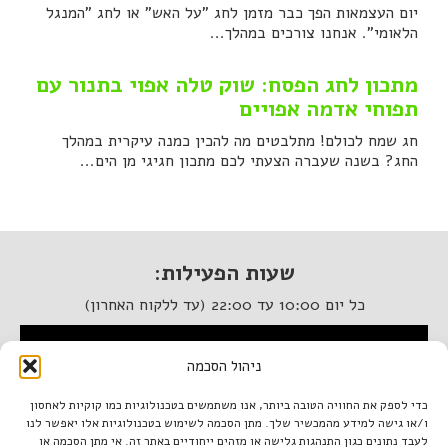
יום העצמאות הפך כבר מזמן לחג "על האש" או לחג "המנגל
הלאומי". אנחנו צורכים במהלך...
מתכון לחג הפסח: שוק טלה אפוי בתנור עם
תפוחי אדמה אפויים
חג שמח לכולם! מתלבטים מה להכין כמנה עיקרית במהלך
החג? בשנה שעברה הצעתי לכם מתכון חגיגי מן הים...
שעות הפעילות:
כל יום 10:00 עד 22:00 (עד ללקוח האחרון)
המסעדה נגישה לנכים
ניהול הסכמה
איטלקיה בתחנה
כדי לספק את החוויה הטובה ביותר, אנו משתמשים בטכנולוגיות כמו קוקיות לאחסון
ו/או גישה למידע מהמכשיר שלך. מתן הסכמה לשימוש בטכנולוגיות אלו יאפשר לנו
מתחם התחנה, תל אביב.
לעבד נתונים כגון התנהגות גלישה או מזהים ייחודיים באתר זה. אי מתן הסכמה או