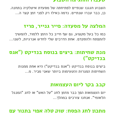
השבוע חגגנו שנתיים לפתיחתה של מסעדת איטלקיה בתחנה.
כן, כבר עברו שנתיים. נדמה כאילו רק לפני זמן קצר ה...
המלצה על מסעדה: פייר גנייר, פריז
כמו כל בעל מקצוע, גם שף חייב כל הזמן ללמוד, להמשיך
להתפתח ולהתקדם. אחת הדרכים שלי לחדש אנרגיות, לשנו...
מנת שחיתות: ביצים בנוסח בנדיקט ("אגס
בנדיקט")
ביצים בנוסח בנדיקט ("אגס בנדיקט") היא אחת ממנות
השחיתות המגרות והטעימות ביותר שאני מכיר. מ...
קבב בקר ליום העצמאות
יום העצמאות הפך כבר מזמן לחג "על האש" או לחג "המנגל
הלאומי". אנחנו צורכים במהלך...
מתכון לחג הפסח: שוק טלה אפוי בתנור עם