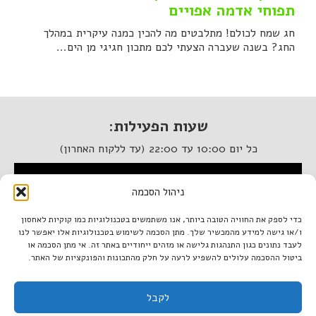
תפוחי אדמה אפויים
חג שמח לכולם! מתלבטים מה להכין כמנה עיקרית במהלך
החג? בשנה שעברה הצעתי לכם מתכון חגיגי מן הים...
שעות הפעילות:
כל יום 10:00 עד 22:00 (עד ללקוח האחרון)
המסעדה נגישה לנכים
ניהול הסכמה
איטלקיה בתחנה
כדי לספק את החוויה הטובה ביותר, אנו משתמשים בטכנולוגיות כמו קוקיות לאחסון
ו/או גישה למידע מהמכשיר שלך. מתן הסכמה לשימוש בטכנולוגיות אלו יאפשר לנו
מתחם התחנה, תל אביב.
לעבד נתונים כגון התנהגות גלישה או מזהים ייחודיים באתר זה. אי מתן הסכמה או
טל. 03-933-1922
ביטול ההסכמה עלולים להשפיע לרעה על חלק מהתכונות והפונקציות של האתר.
italiantlv@gmail.com
לקבל
דרושים באיטלקיה