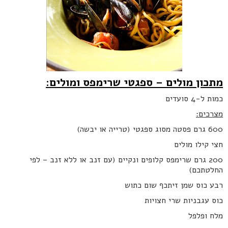
מתכון מולים – ספגטי שרימפס ומולים:
כמות ל-4 סועדים
מצרכים:
600 גרם פסטה מסוג ספגטי (טרייה או יבשה)
חצי קילו מולים
200 גרם שרימפס קלופים ונקיים (עם זנב או ללא זנב – לפי
החלטתכם)
רבע כוס שמן זית
כף שום כתוש
כוס עגבניות שרי חצויות
מלח ופלפל