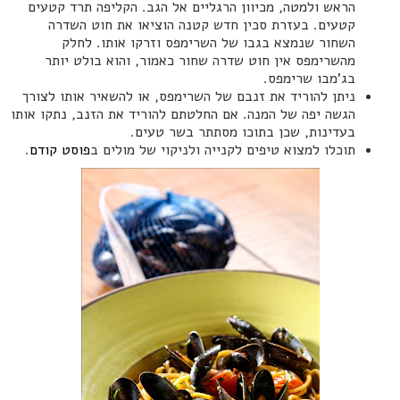
הראש ולמטה, מכיוון הרגליים אל הגב. הקליפה תרד קטעים
קטעים. בעזרת סכין חדש קטנה הוציאו את חוט השדרה
השחור שנמצא בגבו של השרימפס וזרקו אותו. לחלק
מהשרימפס אין חוט שדרה שחור כאמור, והוא בולט יותר
בג'מבו שרימפס.
ניתן להוריד את זנבם של השרימפס, או להשאיר אותו לצורך
הגשה יפה של המנה. אם החלטתם להוריד את הזנב, נתקו אותו
בעדינות, שכן בתוכו מסתתר בשר טעים.
תוכלו למצוא טיפים לקנייה ולניקוי של מולים ב
פוסט קודם
.