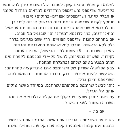
למצוא רק מספר סוגים קטן. למתכון של השבוע ניתן להשתמש
בקריסטל שרימפס (השרימפס הורדרדים למראה) מגידול מקומי
או הבלק טייגר (שרימפסים אפורים-כחולים) מיבוא.
מומלץ לקנות שרימפס טריים ביום הבישול או יום לפני כן.
תוכלו למצוא שרימפס טריים בחנויות דגים מובחריות או אצל
יבואני דגים, כמו לדוגמא "מעדני ים" שבנמל תל אביב.
אם בחרתם לקנות שרימפס קפואים, הרי שהם מגיעים בדרך
כלל ללא הראשים. תוכלו למצוא אותם במעדניות וחנויות
שאינן כשרות. כ- 18 שעות לפני הבישול, העבירו אותם
לקירור. הפשרה במהירות, למשל על-ידי הכנסתם לקערת מים
חמים תפגע בטעם שלהם ובהצלחת המתכון.
צבע הקליפה/השריון של השרימפס אינו אינדיקציה לטריותם:
הוא עשוי להיות אפרפר-ירוק, ורדרד או חום – בהתאם לסוג
השרימפס והיכן גדלו.
ניתן לבשל שרימפס בקליפתם/שריונם, במיוחד כאשר צולים
אותם על הגריל.
עם זאת, ייתכן שתעדיפו לקלף את הקליפה ולהוציא את חוט
השדרה השחור לפני הבישול.
אם כן: –
שטפו את השרימפס. הורידו את ראשם. החזיקו את השרימפס
בזנבם ועם קצות האצבעות קלפו את הקליפה. התחילו מאזור