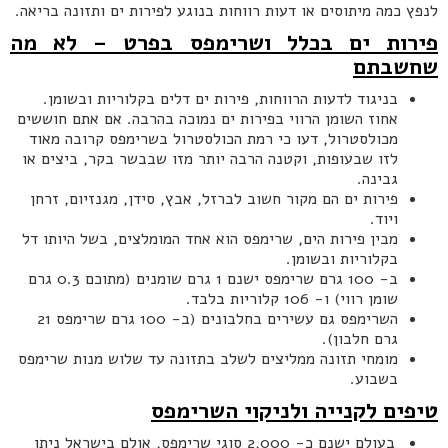
לנפץ כמה מיתוסים או דעות רווחות בנוגע לפירות ים ותזונה בריאה.
פירות ים בכלל ושרימפס בפרט – לא מה
שחשבתם
בניגוד לדעות הרווחות, פירות ים דלים בקלוריות ובשומן.
אחוז השומן הרווי בפירות ים נמוכה בהרבה. אם אתם חוששים
מכולסטרול, דעו כי רמת הכולסטרול בשרימפס קרובה מאוד
לזו שבעופות, וקטנה הרבה יותר מזו שבבשר בקר, ביצים או
גבינה.
פירות ים הם מקור חשוב לברזל, אבץ, סידן, מגנזיום, זרחן
ויוד.
מבין פירות הים, שרימפס הוא אחד המומלצים, בשל היותו דל
בקלוריות ובשומן.
ב- 100 גרם שרימפס ישנם 1 גרם שומנים (מתוכם 0.3 גרם
שומן רווי) ו- 106 קלוריות בלבד.
השרימפס גם עשירים בחלבונים (ב- 100 גרם שרימפס 21
גרם חלבון).
מומחי תזונה ממליצים לשלב בתזונה עד שלוש מנות שרימפס
בשבוע.
טיפים לקנייה ולניקוי השרימפס
בעולם ישנם כ- 2,000 סוגי שרימפס, אולם בישראל ניתן