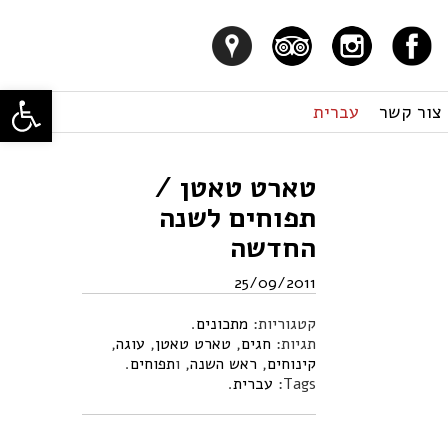
פתח סרגל
צור קשר
עברית
טארט טאטן /
תפוחים לשנה
החדשה
25/09/2011
קטגוריות:
מתכונים
.
תגיות:
חגים
,
טארט טאטן
,
עוגה
,
קינוחים
,
ראש השנה
, ו
תפוחים
.
Tags:
עברית
.