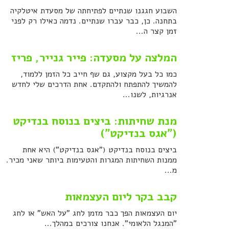
השבוע חגגנו שנתיים לפתיחתה של מסעדת איטלקיה
בתחנה. כן, כבר עברו שנתיים. נדמה כאילו רק לפני
זמן קצר ה...
המלצה על מסעדה: פייר גנייר, פריז
כמו כל בעל מקצוע, גם שף חייב כל הזמן ללמוד,
להמשיך להתפתח ולהתקדם. אחת הדרכים שלי לחדש
אנרגיות, לשנו...
מנת שחיתות: ביצים בנוסח בנדיקט
("אגס בנדיקט")
ביצים בנוסח בנדיקט ("אגס בנדיקט") היא אחת
ממנות השחיתות המגרות והטעימות ביותר שאני מכיר.
מ...
קבב בקר ליום העצמאות
יום העצמאות הפך כבר מזמן לחג "על האש" או לחג
"המנגל הלאומי". אנחנו צורכים במהלך...