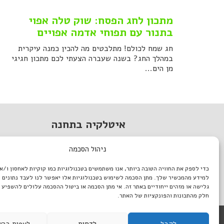
מתכון לחג הפסח: שוק טלה אפוי
בתנור עם תפוחי אדמה אפויים
חג שמח לכולם! מתלבטים מה להכין כמנה עיקרית
במהלך החג? בשנה שעברה הצעתי לכם מתכון חגיגי
מן הים...
איטלקיה בתחנה
מתחם התחנה, תל אביב.
ניהול הסכמה
טל. 03-933-1922
כדי לספק את החוויה הטובה ביותר, אנו משתמשים בטכנולוגיות כמו קוקיות לאחסון ו/א
italiantlv@gmail.com
למידע מהמכשיר שלך. מתן הסכמה לשימוש בטכנולוגיות אלו יאפשר לנו לעבד נתונים כ
דרושים באיטלקיה
גלישה או מזהים ייחודיים באתר זה. אי מתן הסכמה או ביטול ההסכמה עלולים להשפיע 
חלק מהתכונות והפונקציות של האתר.
לקבל
לדחות
לצפות בהע