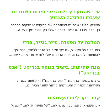
איך שהזמן רץ כשנהנים: סיכום השנתיים
שעברו והחגיגה השבוע
השבוע חגגנו שנתיים לפתיחתה של מסעדת איטלקיה בתחנה.
כן, כבר עברו שנתיים. נדמה כאילו רק לפני זמן קצר ה...
המלצה על מסעדה: פייר גנייר, פריז
כמו כל בעל מקצוע, גם שף חייב כל הזמן ללמוד, להמשיך
להתפתח ולהתקדם. אחת הדרכים שלי לחדש אנרגיות, לשנו...
מנת שחיתות: ביצים בנוסח בנדיקט ("אגס
בנדיקט")
ביצים בנוסח בנדיקט ("אגס בנדיקט") היא אחת ממנות
השחיתות המגרות והטעימות ביותר שאני מכיר. מ...
קבב בקר ליום העצמאות
יום העצמאות הפך כבר מזמן לחג "על האש" או לחג "המנגל