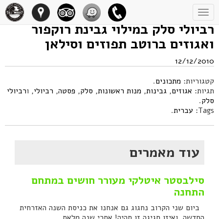
Toggle
navigation
רביולי סלק במילוי גבינת רוקפור
ואגוזים ברוטב תפוזים וסילאן
12/12/2010
קטגוריות:
מתכונים
.
תגיות:
אגוזים
,
גבינות
,
מנות ראשונות
,
סלק
,
פסטה
,
רביולי
, ו
רביולי
סלק
.
Tags:
עברית
.
עוד מאמרים
סילבסטר איטלקי מעורר חושים במתחם
התחנה
ביום שני הקרוב נחגוג גם אנחנו את כניסת השנה האזרחית
החדשה, ואיזו חגיגה זו תהיה! אחרי שנה מלאת...