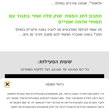
הלאומי". אנחנו צורכים במהלך...
מתכון לחג הפסח: שוק טלה אפוי בתנור עם
תפוחי אדמה אפויים
חג שמח לכולם! מתלבטים מה להכין כמנה עיקרית במהלך
החג? בשנה שעברה הצעתי לכם מתכון חגיגי מן הים...
שעות הפעילות:
כל יום 10:00 עד 22:00 (עד ללקוח האחרון)
המסעדה נגישה לנכים
ניהול הסכמה
איטלקיה בתחנה
כדי לספק את החוויה הטובה ביותר, אנו משתמשים בטכנולוגיות כמו קוקיות לאחסון
ו/או גישה למידע מהמכשיר שלך. מתן הסכמה לשימוש בטכנולוגיות אלו יאפשר לנו
מתחם התחנה, תל אביב.
לעבד נתונים כגון התנהגות גלישה או מזהים ייחודיים באתר זה. אי מתן הסכמה או
טל. 03-933-1922
ביטול ההסכמה עלולים להשפיע לרעה על חלק מהתכונות והפונקציות של האתר.