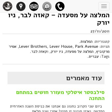
Toggle
navigation
המלצה על מסעדה – קאזה לבר, ניו
יורק
27/11/2011
קטגוריות:
המלצות
.
תגיות:
Park Avenue
,
Lever House
,
Lever Brothers
,
אמיר
מרקוביץ
,
המלצה על מסעדה
,
ניו יורק
, ו
קאזה לבר
.
Tags:
עברית
.
עוד מאמרים
סילבסטר איטלקי מעורר חושים במתחם
התחנה
ביום שני הקרוב נחגוג גם אנחנו את כניסת השנה האזרחית
החדשה, ואיזו חגיגה זו תהיה! אחרי שנה מלאת...