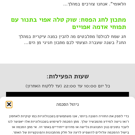
הלאומי". אנחנו צורכים במהלך...
מתכון לחג הפסח: שוק טלה אפוי בתנור עם
תפוחי אדמה אפויים
חג שמח לכולם! מתלבטים מה להכין כמנה עיקרית במהלך
החג? בשנה שעברה הצעתי לכם מתכון חגיגי מן הים...
שעות הפעילות:
כל יום 10:00 עד 22:00 (עד ללקוח האחרון)
המסעדה נגישה לנכים
ניהול הסכמה
איטלקיה בתחנה
כדי לספק את החוויה הטובה ביותר, אנו משתמשים בטכנולוגיות כמו קוקיות לאחסון
ו/או גישה למידע מהמכשיר שלך. מתן הסכמה לשימוש בטכנולוגיות אלו יאפשר לנו
מתחם התחנה, תל אביב.
לעבד נתונים כגון התנהגות גלישה או מזהים ייחודיים באתר זה. אי מתן הסכמה או
טל. 03-933-1922
ביטול ההסכמה עלולים להשפיע לרעה על חלק מהתכונות והפונקציות של האתר.