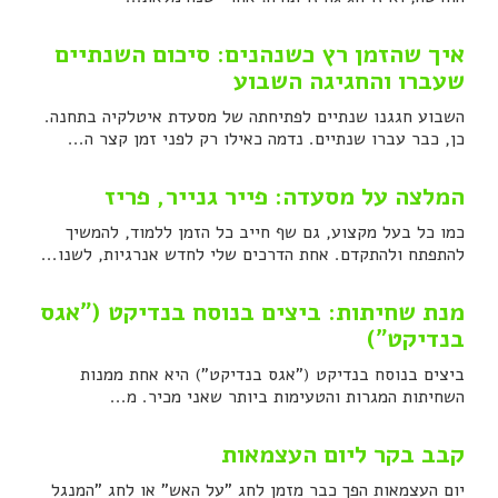
איך שהזמן רץ כשנהנים: סיכום השנתיים
שעברו והחגיגה השבוע
השבוע חגגנו שנתיים לפתיחתה של מסעדת איטלקיה בתחנה.
כן, כבר עברו שנתיים. נדמה כאילו רק לפני זמן קצר ה...
המלצה על מסעדה: פייר גנייר, פריז
כמו כל בעל מקצוע, גם שף חייב כל הזמן ללמוד, להמשיך
להתפתח ולהתקדם. אחת הדרכים שלי לחדש אנרגיות, לשנו...
מנת שחיתות: ביצים בנוסח בנדיקט ("אגס
בנדיקט")
ביצים בנוסח בנדיקט ("אגס בנדיקט") היא אחת ממנות
השחיתות המגרות והטעימות ביותר שאני מכיר. מ...
קבב בקר ליום העצמאות
יום העצמאות הפך כבר מזמן לחג "על האש" או לחג "המנגל