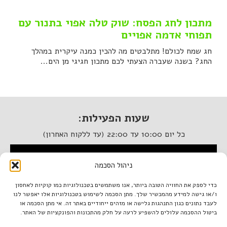
מתכון לחג הפסח: שוק טלה אפוי בתנור עם
תפוחי אדמה אפויים
חג שמח לכולם! מתלבטים מה להכין כמנה עיקרית במהלך
החג? בשנה שעברה הצעתי לכם מתכון חגיגי מן הים...
שעות הפעילות:
כל יום 10:00 עד 22:00 (עד ללקוח האחרון)
המסעדה נגישה לנכים
ניהול הסכמה
איטלקיה בתחנה
כדי לספק את החוויה הטובה ביותר, אנו משתמשים בטכנולוגיות כמו קוקיות לאחסון
ו/או גישה למידע מהמכשיר שלך. מתן הסכמה לשימוש בטכנולוגיות אלו יאפשר לנו
מתחם התחנה, תל אביב.
לעבד נתונים כגון התנהגות גלישה או מזהים ייחודיים באתר זה. אי מתן הסכמה או
טל. 03-933-1922
ביטול ההסכמה עלולים להשפיע לרעה על חלק מהתכונות והפונקציות של האתר.