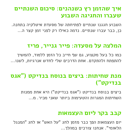
איך שהזמן רץ כשנהנים: סיכום השנתיים
שעברו והחגיגה השבוע
השבוע חגגנו שנתיים לפתיחתה של מסעדת איטלקיה בתחנה.
כן, כבר עברו שנתיים. נדמה כאילו רק לפני זמן קצר ה...
המלצה על מסעדה: פייר גנייר, פריז
כמו כל בעל מקצוע, גם שף חייב כל הזמן ללמוד, להמשיך
להתפתח ולהתקדם. אחת הדרכים שלי לחדש אנרגיות, לשנו...
מנת שחיתות: ביצים בנוסח בנדיקט ("אגס
בנדיקט")
ביצים בנוסח בנדיקט ("אגס בנדיקט") היא אחת ממנות
השחיתות המגרות והטעימות ביותר שאני מכיר. מ...
קבב בקר ליום העצמאות
יום העצמאות הפך כבר מזמן לחג "על האש" או לחג "המנגל
הלאומי". אנחנו צורכים במהלך...