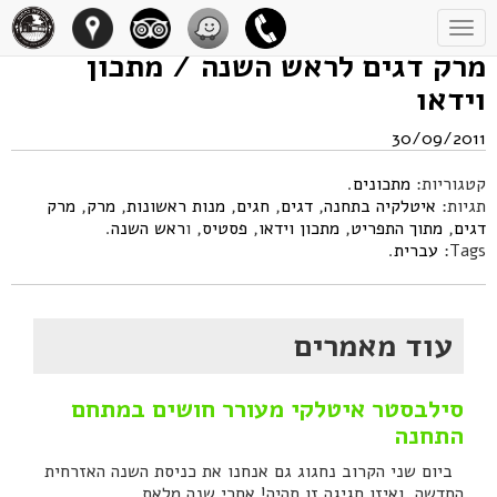
Toggle
navigation
מרק דגים לראש השנה / מתכון
וידאו
30/09/2011
קטגוריות:
מתכונים
.
תגיות:
איטלקיה בתחנה
,
דגים
,
חגים
,
מנות ראשונות
,
מרק
,
מרק
דגים
,
מתוך התפריט
,
מתכון וידאו
,
פסטיס
, ו
ראש השנה
.
Tags:
עברית
.
עוד מאמרים
סילבסטר איטלקי מעורר חושים במתחם
התחנה
ביום שני הקרוב נחגוג גם אנחנו את כניסת השנה האזרחית
החדשה, ואיזו חגיגה זו תהיה! אחרי שנה מלאת...