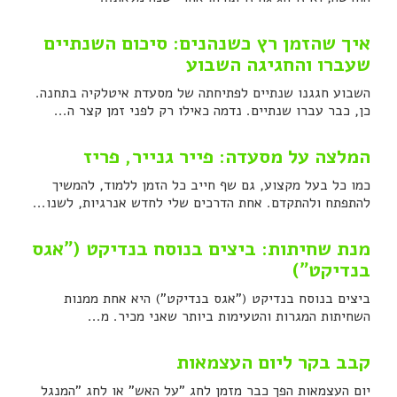
איך שהזמן רץ כשנהנים: סיכום השנתיים
שעברו והחגיגה השבוע
השבוע חגגנו שנתיים לפתיחתה של מסעדת איטלקיה בתחנה.
כן, כבר עברו שנתיים. נדמה כאילו רק לפני זמן קצר ה...
המלצה על מסעדה: פייר גנייר, פריז
כמו כל בעל מקצוע, גם שף חייב כל הזמן ללמוד, להמשיך
להתפתח ולהתקדם. אחת הדרכים שלי לחדש אנרגיות, לשנו...
מנת שחיתות: ביצים בנוסח בנדיקט ("אגס
בנדיקט")
ביצים בנוסח בנדיקט ("אגס בנדיקט") היא אחת ממנות
השחיתות המגרות והטעימות ביותר שאני מכיר. מ...
קבב בקר ליום העצמאות
יום העצמאות הפך כבר מזמן לחג "על האש" או לחג "המנגל