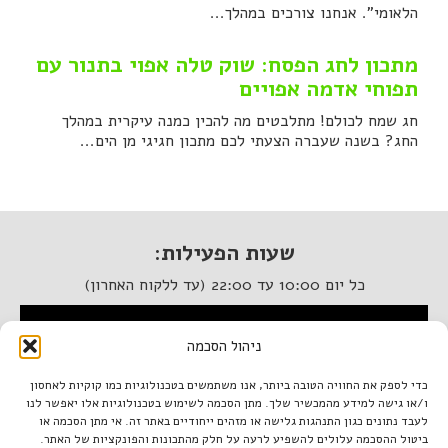
הלאומי". אנחנו צורכים במהלך...
מתכון לחג הפסח: שוק טלה אפוי בתנור עם
תפוחי אדמה אפויים
חג שמח לכולם! מתלבטים מה להכין כמנה עיקרית במהלך
החג? בשנה שעברה הצעתי לכם מתכון חגיגי מן הים...
שעות הפעילות:
כל יום 10:00 עד 22:00 (עד ללקוח האחרון)
המסעדה נגישה לנכים
ניהול הסכמה
איטלקיה בתחנה
כדי לספק את החוויה הטובה ביותר, אנו משתמשים בטכנולוגיות כמו קוקיות לאחסון
ו/או גישה למידע מהמכשיר שלך. מתן הסכמה לשימוש בטכנולוגיות אלו יאפשר לנו
מתחם התחנה, תל אביב.
לעבד נתונים כגון התנהגות גלישה או מזהים ייחודיים באתר זה. אי מתן הסכמה או
טל. 03-933-1922
ביטול ההסכמה עלולים להשפיע לרעה על חלק מהתכונות והפונקציות של האתר.