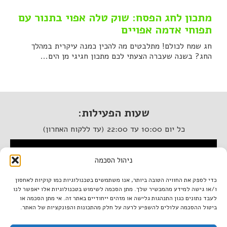
מתכון לחג הפסח: שוק טלה אפוי בתנור עם
תפוחי אדמה אפויים
חג שמח לכולם! מתלבטים מה להכין כמנה עיקרית במהלך
החג? בשנה שעברה הצעתי לכם מתכון חגיגי מן הים...
שעות הפעילות:
כל יום 10:00 עד 22:00 (עד ללקוח האחרון)
המסעדה נגישה לנכים
ניהול הסכמה
איטלקיה בתחנה
כדי לספק את החוויה הטובה ביותר, אנו משתמשים בטכנולוגיות כמו קוקיות לאחסון
ו/או גישה למידע מהמכשיר שלך. מתן הסכמה לשימוש בטכנולוגיות אלו יאפשר לנו
מתחם התחנה, תל אביב.
לעבד נתונים כגון התנהגות גלישה או מזהים ייחודיים באתר זה. אי מתן הסכמה או
טל. 03-933-1922
ביטול ההסכמה עלולים להשפיע לרעה על חלק מהתכונות והפונקציות של האתר.
italiantlv@gmail.com