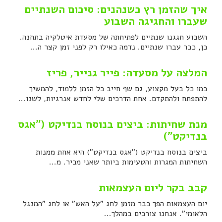
איך שהזמן רץ כשנהנים: סיכום השנתיים
שעברו והחגיגה השבוע
השבוע חגגנו שנתיים לפתיחתה של מסעדת איטלקיה בתחנה.
כן, כבר עברו שנתיים. נדמה כאילו רק לפני זמן קצר ה...
המלצה על מסעדה: פייר גנייר, פריז
כמו כל בעל מקצוע, גם שף חייב כל הזמן ללמוד, להמשיך
להתפתח ולהתקדם. אחת הדרכים שלי לחדש אנרגיות, לשנו...
מנת שחיתות: ביצים בנוסח בנדיקט ("אגס
בנדיקט")
ביצים בנוסח בנדיקט ("אגס בנדיקט") היא אחת ממנות
השחיתות המגרות והטעימות ביותר שאני מכיר. מ...
קבב בקר ליום העצמאות
יום העצמאות הפך כבר מזמן לחג "על האש" או לחג "המנגל
הלאומי". אנחנו צורכים במהלך...