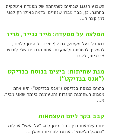
השבוע חגגנו שנתיים לפתיחתה של מסעדת איטלקיה
בתחנה. כן, כבר עברו שנתיים. נדמה כאילו רק לפני
זמן קצר ה...
המלצה על מסעדה: פייר גנייר, פריז
כמו כל בעל מקצוע, גם שף חייב כל הזמן ללמוד,
להמשיך להתפתח ולהתקדם. אחת הדרכים שלי לחדש
אנרגיות, לשנו...
מנת שחיתות: ביצים בנוסח בנדיקט
("אגס בנדיקט")
ביצים בנוסח בנדיקט ("אגס בנדיקט") היא אחת
ממנות השחיתות המגרות והטעימות ביותר שאני מכיר.
מ...
קבב בקר ליום העצמאות
יום העצמאות הפך כבר מזמן לחג "על האש" או לחג
"המנגל הלאומי". אנחנו צורכים במהלך...