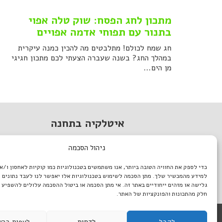
מתכון לחג הפסח: שוק טלה אפוי
בתנור עם תפוחי אדמה אפויים
חג שמח לכולם! מתלבטים מה להכין כמנה עיקרית
במהלך החג? בשנה שעברה הצעתי לכם מתכון חגיגי
מן הים...
איטלקיה בתחנה
מתחם התחנה, תל אביב.
ניהול הסכמה
טל. 03-933-1922
כדי לספק את החוויה הטובה ביותר, אנו משתמשים בטכנולוגיות כמו קוקיות לאחסון ו/א
italiantlv@gmail.com
למידע מהמכשיר שלך. מתן הסכמה לשימוש בטכנולוגיות אלו יאפשר לנו לעבד נתונים כ
דרושים באיטלקיה
גלישה או מזהים ייחודיים באתר זה. אי מתן הסכמה או ביטול ההסכמה עלולים להשפיע 
חלק מהתכונות והפונקציות של האתר.
לקבל
לדחות
לצפות בהע