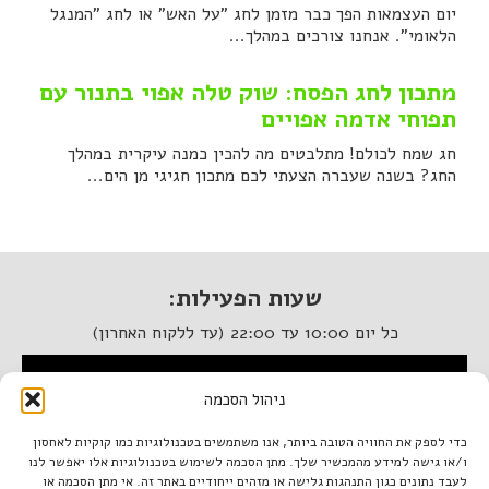
יום העצמאות הפך כבר מזמן לחג "על האש" או לחג "המנגל
הלאומי". אנחנו צורכים במהלך...
מתכון לחג הפסח: שוק טלה אפוי בתנור עם
תפוחי אדמה אפויים
חג שמח לכולם! מתלבטים מה להכין כמנה עיקרית במהלך
החג? בשנה שעברה הצעתי לכם מתכון חגיגי מן הים...
שעות הפעילות:
כל יום 10:00 עד 22:00 (עד ללקוח האחרון)
המסעדה נגישה לנכים
ניהול הסכמה
איטלקיה בתחנה
כדי לספק את החוויה הטובה ביותר, אנו משתמשים בטכנולוגיות כמו קוקיות לאחסון
ו/או גישה למידע מהמכשיר שלך. מתן הסכמה לשימוש בטכנולוגיות אלו יאפשר לנו
מתחם התחנה, תל אביב.
לעבד נתונים כגון התנהגות גלישה או מזהים ייחודיים באתר זה. אי מתן הסכמה או