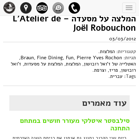
Toggle
navigation
המלצה על מסעדה – L'Atelier de
Joël Robouchon
03/03/2012
קטגוריות:
המלצות
.
תגיות:
Pierre Yves Rochon
,
Fun
,
Fine Dining
,
Braun
,
האטלייה של ז'ואל רובושון
,
המלצות
,
המלצות על מסעדות
,
ז'ואל
רובושון
,
פריז
, ו
צרפת
.
Tags:
עברית
.
עוד מאמרים
סילבסטר איטלקי מעורר חושים במתחם
התחנה
ביום שני הקרוב נחגוג גם אנחנו את כניסת השנה האזרחית