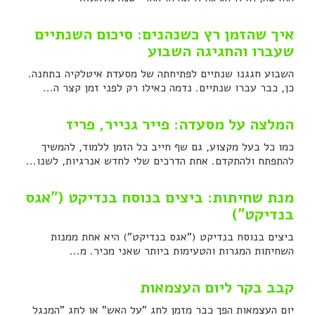
איך שהזמן רץ כשנהנים: סיכום השנתיים
שעברו והחגיגה השבוע
השבוע חגגנו שנתיים לפתיחתה של מסעדת איטלקיה בתחנה.
כן, כבר עברו שנתיים. נדמה כאילו רק לפני זמן קצר ה...
המלצה על מסעדה: פייר גנייר, פריז
כמו כל בעל מקצוע, גם שף חייב כל הזמן ללמוד, להמשיך
להתפתח ולהתקדם. אחת הדרכים שלי לחדש אנרגיות, לשנו...
מנת שחיתות: ביצים בנוסח בנדיקט ("אגס
בנדיקט")
ביצים בנוסח בנדיקט ("אגס בנדיקט") היא אחת ממנות
השחיתות המגרות והטעימות ביותר שאני מכיר. מ...
קבב בקר ליום העצמאות
יום העצמאות הפך כבר מזמן לחג "על האש" או לחג "המנגל