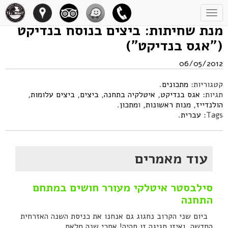
Toggle
navigation
מנת שחיתות: ביצים בנוסח בנדיקט
("אגס בנדיקט")
06/05/2012
קטגוריות:
מתכונים
.
תגיות:
אגס בנדיקט
,
איטלקיה בתחנה
,
ביצים
,
ביצים עלומות
,
הולנדייז
,
מנות ראשונות
, ו
מתכון
.
Tags:
עברית
.
עוד מאמרים
סילבסטר איטלקי מעורר חושים במתחם
התחנה
ביום שני הקרוב נחגוג גם אנחנו את כניסת השנה האזרחית
החדשה, ואיזו חגיגה זו תהיה! אחרי שנה מלאת...