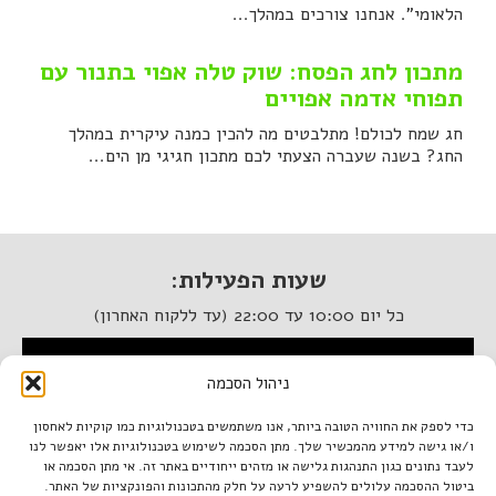
הלאומי". אנחנו צורכים במהלך...
מתכון לחג הפסח: שוק טלה אפוי בתנור עם
תפוחי אדמה אפויים
חג שמח לכולם! מתלבטים מה להכין כמנה עיקרית במהלך
החג? בשנה שעברה הצעתי לכם מתכון חגיגי מן הים...
שעות הפעילות:
כל יום 10:00 עד 22:00 (עד ללקוח האחרון)
המסעדה נגישה לנכים
ניהול הסכמה
איטלקיה בתחנה
כדי לספק את החוויה הטובה ביותר, אנו משתמשים בטכנולוגיות כמו קוקיות לאחסון
ו/או גישה למידע מהמכשיר שלך. מתן הסכמה לשימוש בטכנולוגיות אלו יאפשר לנו
מתחם התחנה, תל אביב.
לעבד נתונים כגון התנהגות גלישה או מזהים ייחודיים באתר זה. אי מתן הסכמה או
טל. 03-933-1922
ביטול ההסכמה עלולים להשפיע לרעה על חלק מהתכונות והפונקציות של האתר.