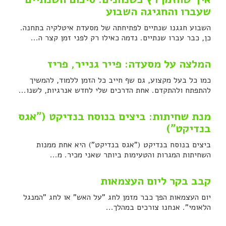
שעברו והחגיגה השבוע
השבוע חגגנו שנתיים לפתיחתה של מסעדת איטלקיה בתחנה.
כן, כבר עברו שנתיים. נדמה כאילו רק לפני זמן קצר ה...
המלצה על מסעדה: פייר גנייר, פריז
כמו כל בעל מקצוע, גם שף חייב כל הזמן ללמוד, להמשיך
להתפתח ולהתקדם. אחת הדרכים שלי לחדש אנרגיות, לשנו...
מנת שחיתות: ביצים בנוסח בנדיקט ("אגס
בנדיקט")
ביצים בנוסח בנדיקט ("אגס בנדיקט") היא אחת ממנות
השחיתות המגרות והטעימות ביותר שאני מכיר. מ...
קבב בקר ליום העצמאות
יום העצמאות הפך כבר מזמן לחג "על האש" או לחג "המנגל
הלאומי". אנחנו צורכים במהלך...