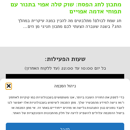
מתכון לחג הפסח: שוק טלה אפוי בתנור עם
תפוחי אדמה אפויים
חג שמח לכולם! מתלבטים מה להכין כמנה עיקרית במהלך
החג? בשנה שעברה הצעתי לכם מתכון חגיגי מן הים...
שעות הפעילות:
כל יום 10:00 עד 22:00 (עד ללקוח האחרון)
המסעדה נגישה לנכים
ניהול הסכמה
איטלקיה בתחנה
כדי לספק את החוויה הטובה ביותר, אנו משתמשים בטכנולוגיות כמו קוקיות לאחסון
ו/או גישה למידע מהמכשיר שלך. מתן הסכמה לשימוש בטכנולוגיות אלו יאפשר לנו
מתחם התחנה, תל אביב.
לעבד נתונים כגון התנהגות גלישה או מזהים ייחודיים באתר זה. אי מתן הסכמה או
טל. 03-933-1922
ביטול ההסכמה עלולים להשפיע לרעה על חלק מהתכונות והפונקציות של האתר.
italiantlv@gmail.com
לקבל