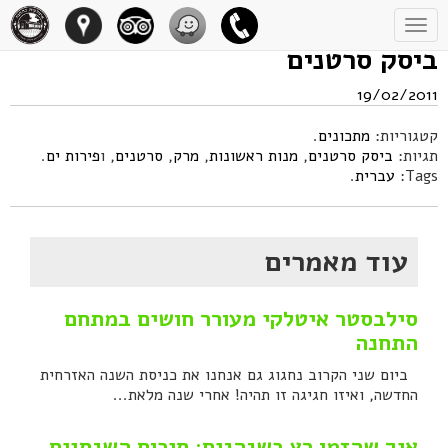
Toggle
navigation
ביסק סרטנים
19/02/2011
קטגוריות:
מתכונים
.
תגיות:
ביסק סרטנים
,
מנות ראשונות
,
מרק
,
סרטנים
, ו
פירות ים
.
Tags:
עברית
.
עוד מאמרים
סילבסטר איטלקי מעורר חושים במתחם
התחנה
ביום שני הקרוב נחגוג גם אנחנו את כניסת השנה האזרחית
החדשה, ואיזו חגיגה זו תהיה! אחרי שנה מלאת...
איך שהזמן רץ כשנהנים: סיכום השנתיים