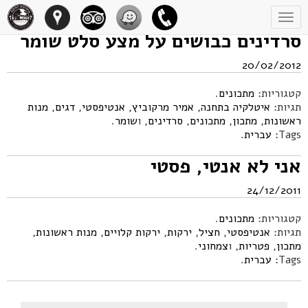
Toggle
navigation
סרדינים כבושים על מצע סלט שומר
20/02/2012
קטגוריות:
מתכונים
.
תגיות:
איטלקיה בתחנה
,
אמיר מרקוביץ
,
אנטיפסטי
,
דגים
,
מנות
ראשונות
,
מתכון
,
מתכונים
,
סרדינים
, ו
שומר
.
Tags:
עברית
.
אני לא אנטי, פסטי
24/12/2011
קטגוריות:
מתכונים
.
תגיות:
אנטיפסטי
,
חציל
,
ירקות
,
ירקות קלויים
,
מנות ראשונות
,
מתכון
,
פטריות
, ו
צמחוני
.
Tags:
עברית
.