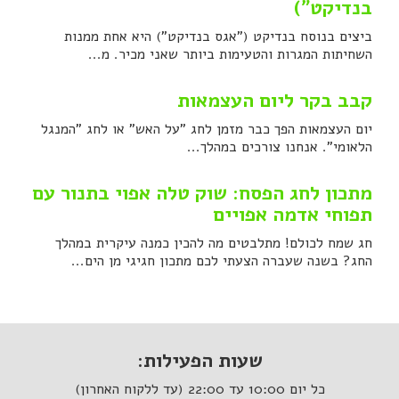
בנדיקט")
ביצים בנוסח בנדיקט ("אגס בנדיקט") היא אחת ממנות
השחיתות המגרות והטעימות ביותר שאני מכיר. מ...
קבב בקר ליום העצמאות
יום העצמאות הפך כבר מזמן לחג "על האש" או לחג "המנגל
הלאומי". אנחנו צורכים במהלך...
מתכון לחג הפסח: שוק טלה אפוי בתנור עם
תפוחי אדמה אפויים
חג שמח לכולם! מתלבטים מה להכין כמנה עיקרית במהלך
החג? בשנה שעברה הצעתי לכם מתכון חגיגי מן הים...
שעות הפעילות:
כל יום 10:00 עד 22:00 (עד ללקוח האחרון)