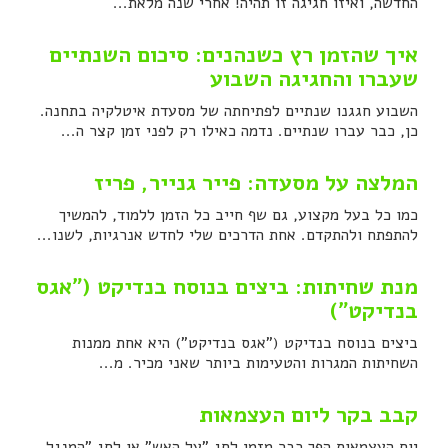
החדשה, ואיזו חגיגה זו תהיה! אחרי שנה מלאת...
איך שהזמן רץ כשנהנים: סיכום השנתיים
שעברו והחגיגה השבוע
השבוע חגגנו שנתיים לפתיחתה של מסעדת איטלקיה בתחנה.
כן, כבר עברו שנתיים. נדמה כאילו רק לפני זמן קצר ה...
המלצה על מסעדה: פייר גנייר, פריז
כמו כל בעל מקצוע, גם שף חייב כל הזמן ללמוד, להמשיך
להתפתח ולהתקדם. אחת הדרכים שלי לחדש אנרגיות, לשנו...
מנת שחיתות: ביצים בנוסח בנדיקט ("אגס
בנדיקט")
ביצים בנוסח בנדיקט ("אגס בנדיקט") היא אחת ממנות
השחיתות המגרות והטעימות ביותר שאני מכיר. מ...
קבב בקר ליום העצמאות
יום העצמאות הפך כבר מזמן לחג "על האש" או לחג "המנגל