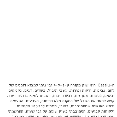
ה-Eataly הוא שוק מקורה ע-נ-ק-י ובו ניתן למצוא דוכנים של
לחם, גבינות, ירקות ופירות, עשבי תיבול, בשרים, דגים, נקניקים
יבשים, פסטות, שמן זית, דבש וריבות, רטבים למיניהם ועוד ועוד.
קשה לתאר את הגודל של המקום מלא הריחות, הצבעים, הטעמים
ורחש האנשים שמסתובבים, כמוני, תיירים לרגע או מקומיים
ולקוחות קבועים. הסתובבתי בשוק שעות על גבי שעות, התרשמתי
מהמוצרים השונים, מיששתי את הירקות, הפירות ועשבי התיבול