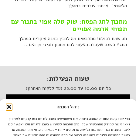
הלאומי". אנחנו צורכים במהלך...
מתכון לחג הפסח: שוק טלה אפוי בתנור עם
תפוחי אדמה אפויים
חג שמח לכולם! מתלבטים מה להכין כמנה עיקרית במהלך
החג? בשנה שעברה הצעתי לכם מתכון חגיגי מן הים...
שעות הפעילות:
כל יום 10:00 עד 22:00 (עד ללקוח האחרון)
המסעדה נגישה לנכים
ניהול הסכמה
איטלקיה בתחנה
כדי לספק את החוויה הטובה ביותר, אנו משתמשים בטכנולוגיות כמו קוקיות לאחסון
ו/או גישה למידע מהמכשיר שלך. מתן הסכמה לשימוש בטכנולוגיות אלו יאפשר לנו
מתחם התחנה, תל אביב.
לעבד נתונים כגון התנהגות גלישה או מזהים ייחודיים באתר זה. אי מתן הסכמה או
טל. 03-933-1922
ביטול ההסכמה עלולים להשפיע לרעה על חלק מהתכונות והפונקציות של האתר.