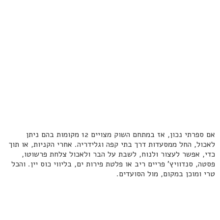
אם ספרתי נכון, אז במתחם השוק מצויים 12 מקומות בהם ניתן
לאכול, החל ממסעדות דרך בתי קפה וגלידריה. אחרי הקניות, או תוך
כדי, אפשר לעצור ולנוח, לשבת על הבר ולאכול צלחת פרשוטו,
פסטה, סנדוויץ' פריים ריב או פלטת פירות ים, בליווי כוס יין. והכל
טרי ומוכן במקום, מול הסועדים.