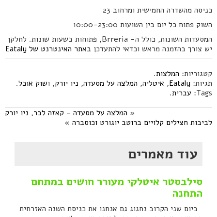
כניסה מהשדרה החמישית ומרחוב 23
השוק פתוח כל יום בין השועות 10:00-23:00
המסעדות השונות, כולל ה- Brreria, פתוחות בשעות שונות. לחלקן
יש צורך בהזמנה מראש וכדאי להתעדכן
באתר האינטרנט של Eataly
קטגוריות:
המלצות
.
תגיות:
Eataly
,
איטליה
,
המלצה על מסעדה
,
ניו יורק
, ו
שוק אוכל
.
Tags:
עברית
.
«
המלצה על מסעדה – קאזה לבר, ניו יורק
לביבות חצילים קלויים ברוטב יוגורט וכוסברה
»
עוד מאמרים
סילבסטר איטלקי מעורר חושים במתחם
התחנה
ביום שני הקרוב נחגוג גם אנחנו את כניסת השנה האזרחית