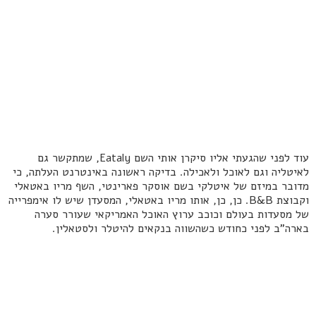
עוד לפני שהגעתי אליו סיקרן אותי השם Eataly, שמתקשר גם
לאיטליה וגם לאוכל ולאכילה. בדיקה ראשונה באינטרנט העלתה, כי
מדובר במיזם של איטלקי בשם אוסקר פארינטי, השף מריו באטאלי
וקבוצת B&B. כן, כן, אותו מריו באטאלי, המסעדן שיש לו אימפרייה
של מסעדות בעולם וכוכב ערוץ האוכל האמריקאי שעורר סערה
בארה"ב לפני כחודש כשהשווה בנקאים להיטלר ולסטאלין.