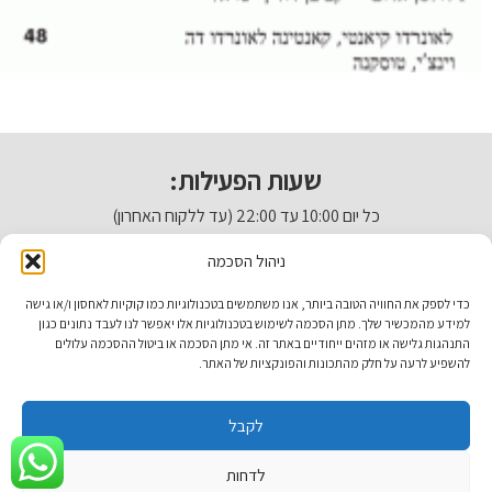
שעות הפעילות:
כל יום 10:00 עד 22:00 (עד ללקוח האחרון)
איטלקיה בתחנה
ניהול הסכמה
מתחם התחנה, תל אביב.
כדי לספק את החוויה הטובה ביותר, אנו משתמשים בטכנולוגיות כמו קוקיות לאחסון ו/או גישה
למידע מהמכשיר שלך. מתן הסכמה לשימוש בטכנולוגיות אלו יאפשר לנו לעבד נתונים כגון
טל. 03-933-1922
התנהגות גלישה או מזהים ייחודיים באתר זה. אי מתן הסכמה או ביטול ההסכמה עלולים
להשפיע לרעה על חלק מהתכונות והפונקציות של האתר.
italiantlv@gmail.com
דרושים באיטלקיה
לקבל
italiantlv.co.il | 2024
לדחות
תנאי שימוש באתר
|
מדיניות הפרטיות