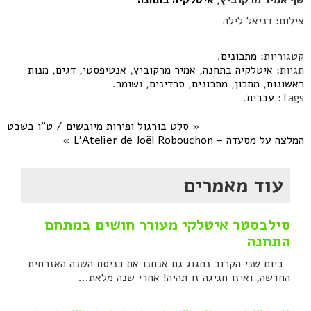
שף אמיר מרקוביץ,
איטלקיה בתחנה
צילום: דניאל לילה
קטגוריות:
מתכונים
.
תגיות:
איטלקיה בתחנה
,
אמיר מרקוביץ
,
אנטיפסטי
,
דגים
,
מנות
ראשונות
,
מתכון
,
מתכונים
,
סרדינים
, ו
שומר
.
Tags:
עברית
.
«
סלט בורגול ופירות מיובשים / ט"ו בשבט
המלצה על מסעדה – L'Atelier de Joël Robouchon
»
עוד מאמרים
סילבסטר איטלקי מעורר חושים במתחם
התחנה
ביום שני הקרוב נחגוג גם אנחנו את כניסת השנה האזרחית
החדשה, ואיזו חגיגה זו תהיה! אחרי שנה מלאת...