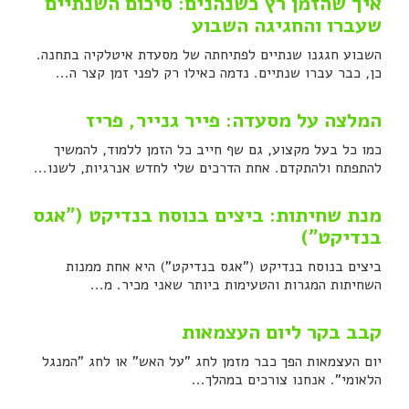
איך שהזמן רץ כשנהנים: סיכום השנתיים
שעברו והחגיגה השבוע
השבוע חגגנו שנתיים לפתיחתה של מסעדת איטלקיה בתחנה.
כן, כבר עברו שנתיים. נדמה כאילו רק לפני זמן קצר ה...
המלצה על מסעדה: פייר גנייר, פריז
כמו כל בעל מקצוע, גם שף חייב כל הזמן ללמוד, להמשיך
להתפתח ולהתקדם. אחת הדרכים שלי לחדש אנרגיות, לשנו...
מנת שחיתות: ביצים בנוסח בנדיקט ("אגס
בנדיקט")
ביצים בנוסח בנדיקט ("אגס בנדיקט") היא אחת ממנות
השחיתות המגרות והטעימות ביותר שאני מכיר. מ...
קבב בקר ליום העצמאות
יום העצמאות הפך כבר מזמן לחג "על האש" או לחג "המנגל
הלאומי". אנחנו צורכים במהלך...