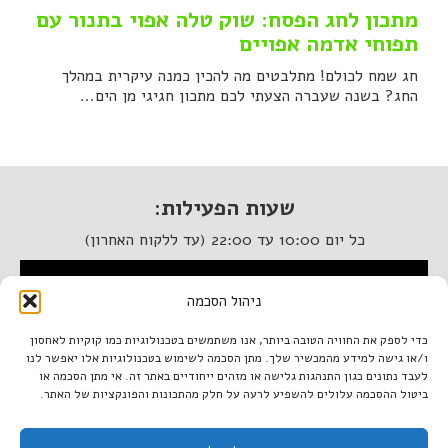
מתכון לחג הפסח: שוק טלה אפוי בתנור עם
תפוחי אדמה אפויים
חג שמח לכולם! מתלבטים מה להכין כמנה עיקרית במהלך
החג? בשנה שעברה הצעתי לכם מתכון חגיגי מן הים...
שעות הפעילות:
כל יום 10:00 עד 22:00 (עד ללקוח האחרון)
המסעדה נגישה לנכים
ניהול הסכמה
איטלקיה בתחנה
כדי לספק את החוויה הטובה ביותר, אנו משתמשים בטכנולוגיות כמו קוקיות לאחסון
ו/או גישה למידע מהמכשיר שלך. מתן הסכמה לשימוש בטכנולוגיות אלו יאפשר לנו
מתחם התחנה, תל אביב.
לעבד נתונים כגון התנהגות גלישה או מזהים ייחודיים באתר זה. אי מתן הסכמה או
טל. 03-933-1922
ביטול ההסכמה עלולים להשפיע לרעה על חלק מהתכונות והפונקציות של האתר.
italiantlv@gmail.com