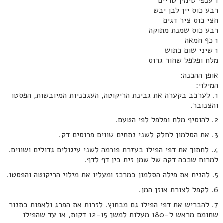
1 ענפי טימין טריים
רבע כוס יין לבן יבש
חצי כוס ציר דגים
רבע כוס שמנת מתוקה
1 כף חמאה
1 שיני שום כתוש
מלח ופלפל שחור גרוס
אופן ההכנה:
המילוי:
1. לערבב בקערה את גבינת הריקוטה, העגבניות המיובשות, הפסטו
והצנובר.
2. להוסיף מלח ופלפל לפי הטעם.
3. את הסלמון לחלק לשני נתחים שווים פרוסים דק.
4. לחתוך את דפי הפילו בעזרת פורמה לשני עיגולים גדולים ושווים.
למרוח שכבה דקה של שמן זית בין דף לדף.
5. להניח את פילה הסלמון במרכז ומעליו את מילוי הריקוטה והפסטו.
6. לקפל לצורת אוזן המן.
7. להבריש את דפי הפילו גם מבחוץ. לזרות את הפרג ולאפות בתנור
שחומם מראש ל-180 מעלות למשך 12-15 דקות, או עד שהפילו