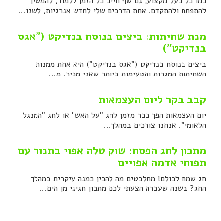
כמו כל בעל מקצוע, גם שף חייב כל הזמן ללמוד, להמשיך
להתפתח ולהתקדם. אחת הדרכים שלי לחדש אנרגיות, לשנו...
מנת שחיתות: ביצים בנוסח בנדיקט ("אגס
בנדיקט")
ביצים בנוסח בנדיקט ("אגס בנדיקט") היא אחת ממנות
השחיתות המגרות והטעימות ביותר שאני מכיר. מ...
קבב בקר ליום העצמאות
יום העצמאות הפך כבר מזמן לחג "על האש" או לחג "המנגל
הלאומי". אנחנו צורכים במהלך...
מתכון לחג הפסח: שוק טלה אפוי בתנור עם
תפוחי אדמה אפויים
חג שמח לכולם! מתלבטים מה להכין כמנה עיקרית במהלך
החג? בשנה שעברה הצעתי לכם מתכון חגיגי מן הים...