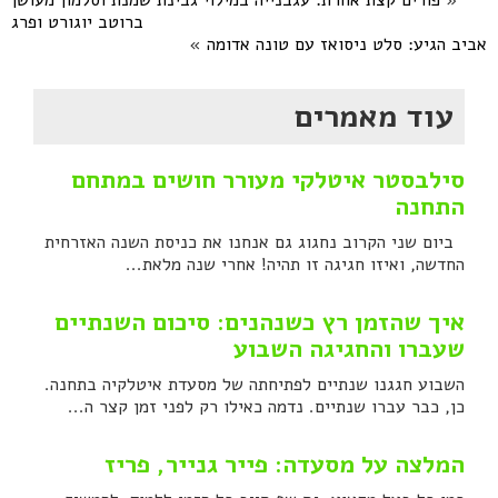
«
פורים קצת אחרת: עגבנייה במילוי גבינת שמנת וסלמון מעושן
ברוטב יוגורט ופרג
אביב הגיע: סלט ניסואז עם טונה אדומה
»
עוד מאמרים
סילבסטר איטלקי מעורר חושים במתחם
התחנה
ביום שני הקרוב נחגוג גם אנחנו את כניסת השנה האזרחית
החדשה, ואיזו חגיגה זו תהיה! אחרי שנה מלאת...
איך שהזמן רץ כשנהנים: סיכום השנתיים
שעברו והחגיגה השבוע
השבוע חגגנו שנתיים לפתיחתה של מסעדת איטלקיה בתחנה.
כן, כבר עברו שנתיים. נדמה כאילו רק לפני זמן קצר ה...
המלצה על מסעדה: פייר גנייר, פריז