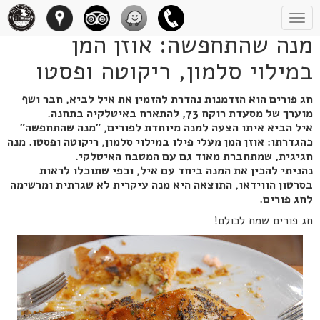
Toggle
navigation
מנה שהתחפשה: אוזן המן
במילוי סלמון, ריקוטה ופסטו
חג פורים הוא הזדמנות נהדרת להזמין את איל לביא, חבר ושף
מוערך של מסעדת רוקח 73, להתארח באיטלקיה בתחנה.
איל הביא איתו הצעה למנה מיוחדת לפורים, "מנה שהתחפשה"
כהגדרתו: אוזן המן מעלי פילו במילוי סלמון, ריקוטה ופסטו. מנה
חגיגית, שמתחברת מאוד גם עם המטבח האיטלקי.
נהניתי להכין את המנה ביחד עם איל, וכפי שתוכלו לראות
בסרטון הווידאו, התוצאה היא מנה עיקרית לא שגרתית ומרשימה
לחג פורים.
חג פורים שמח לכולם!