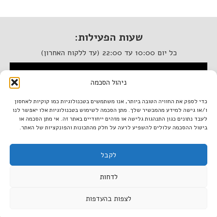
שעות הפעילות:
כל יום 10:00 עד 22:00 (עד ללקוח האחרון)
המסעדה נגישה לנכים
ניהול הסכמה
איטלקיה בתחנה
כדי לספק את החוויה הטובה ביותר, אנו משתמשים בטכנולוגיות כמו קוקיות לאחסון
ו/או גישה למידע מהמכשיר שלך. מתן הסכמה לשימוש בטכנולוגיות אלו יאפשר לנו
מתחם התחנה, תל אביב.
לעבד נתונים כגון התנהגות גלישה או מזהים ייחודיים באתר זה. אי מתן הסכמה או
טל. 03-933-1922
ביטול ההסכמה עלולים להשפיע לרעה על חלק מהתכונות והפונקציות של האתר.
italiantlv@gmail.com
לקבל
דרושים באיטלקיה
לדחות
תנאי שימוש באתר
|
מדיניות הפרטיות
לצפות בהעדפות
הזמן מקום
תכנן אירוע