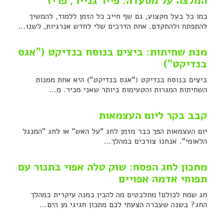
המלצה על מסעדה: פייר גנייר, פריז
כמו כל בעל מקצוע, גם שף חייב כל הזמן ללמוד, להמשיך
להתפתח ולהתקדם. אחת הדרכים שלי לחדש אנרגיות, לשנו...
מנת שחיתות: ביצים בנוסח בנדיקט ("אגס
בנדיקט")
ביצים בנוסח בנדיקט ("אגס בנדיקט") היא אחת ממנות
השחיתות המגרות והטעימות ביותר שאני מכיר. מ...
קבב בקר ליום העצמאות
יום העצמאות הפך כבר מזמן לחג "על האש" או לחג "המנגל
הלאומי". אנחנו צורכים במהלך...
מתכון לחג הפסח: שוק טלה אפוי בתנור עם
תפוחי אדמה אפויים
חג שמח לכולם! מתלבטים מה להכין כמנה עיקרית במהלך
החג? בשנה שעברה הצעתי לכם מתכון חגיגי מן הים...