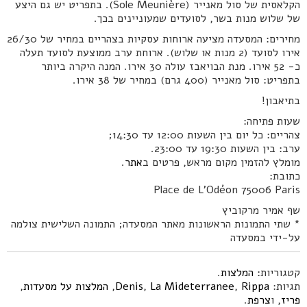
הקלאסית של סול מאנייר (Sole Meunière). בתפריט יש גם היצע
של שלוש מנות בשר, לסועדים שמעוניינים בכך.
מחירים: המסעדה מציעה ארוחות עסקיות בצהריים במחיר של 26/30
אירו לסועד (2 מנות או שלוש). ארוחת ערב ממוצעת לסועד תעלה
כ- 52 אירו. מנת הבויאבז עולה 30 אירו. המנה היקרה ביותר
בתפריט: סול מאנייר (400 גרם) במחיר של 38 אירו.
בתיאבון!
שעות פתיחה:
צהריים: כל יום בין השעות 12:00 עד 14:30;
ערב: בין השעות 19:30 עד 23:00.
מומלץ להזמין מקום מראש, פרטים ב
אתר
.
כתובת:
Place de L'Odéon 75006 Paris
שף אמיר מרקוביץ
* שתי התמונות הראשונות מאתר המסעדה; התמונה השלישית צולמה
על-ידי במסעדה
קטגוריות:
המלצות
.
תגיות:
Rippa
,
La Mideterranee
,
Denis
,
המלצות על מסעדות
,
פריז
, ו
צרפת
.