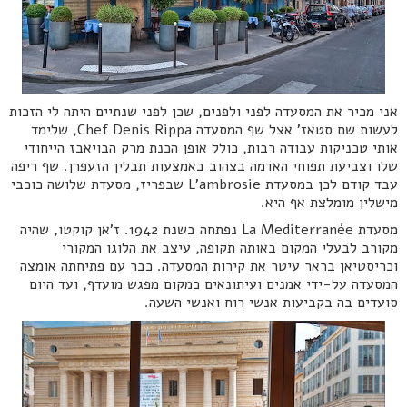
אני מכיר את המסעדה לפני ולפנים, שכן לפני שנתיים היתה לי הזכות
לעשות שם סטאז' אצל שף המסעדה Chef Denis Rippa, שלימד
אותי טכניקות עבודה רבות, כולל אופן הכנת מרק הבויאבז הייחודי
שלו וצביעת תפוחי האדמה בצהוב באמצעות תבלין הזעפרן. שף ריפה
עבד קודם לכן במסעדת L'ambrosie שבפריז, מסעדת שלושה כוכבי
מישלין מומלצת אף היא.
מסעדת La Mediterranée נפתחה בשנת 1942. ז'אן קוקטו, שהיה
מקורב לבעלי המקום באותה תקופה, עיצב את הלוגו המקורי
וכריסטיאן בראר עיטר את קירות המסעדה. כבר עם פתיחתה אומצה
המסעדה על-ידי אמנים ועיתונאים כמקום מפגש מועדף, ועד היום
סועדים בה בקביעות אנשי רוח ואנשי השעה.