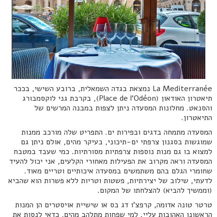
La Mediterranée נמצאת בגדה השמאלית, ברובע השישי, בככר
תיאטרון האודאון (Place de l'Odéon), בקרבת גני לוקסמבורג
והסנאט. מחלונות המסעדה ניתן לצפות במבנה המרשים של
התיאטרון.
המסעדה מתמחה בדגים ובפירות ים. התפריט שלה מורכב ממנות
שמוגשות בסגנון צרפתי ים-תיכוני, בעיקר מהים, אולם ניתן גם
למצוא בו גם מנות נוספות צרפתיות מסורתיות. כמי שעבד במטבח
המסעדה וראה מקרוב את הפעילות מאחורי הקלעים, אני יכול להעיד
שחומרי הגלם בהם משתמשים במסעדה איכותיים וטריים מאוד.
לדעתי, שילוב של יצירתיות, פשטות וטריות ללא פשרות הוא שהביא
(וממשיך להביא) להצלחתו של המקום.
טרטר טונה אדומה, קרפצ'ו דג בס או שישיית אויסטרים הן המנות
הראשונו האהובות עליי. למי שפחות מתלהב מהים, כדאי לנסות את