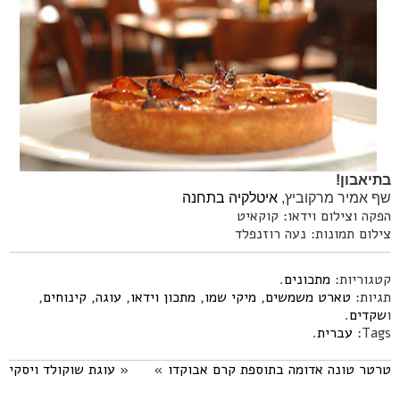
בתיאבון!
שף אמיר מרקוביץ,
איטלקיה בתחנה
הפקה וצילום וידאו: קוקאיט
צילום תמונות: נעה רוזנפלד
קטגוריות:
מתכונים
.
תגיות:
טארט משמשים
,
מיקי שמו
,
מתכון וידאו
,
עוגה
,
קינוחים
,
ו
שקדים
.
Tags:
עברית
.
טרטר טונה אדומה בתוספת קרם אבוקדו
»
«
עוגת שוקולד ויסקי