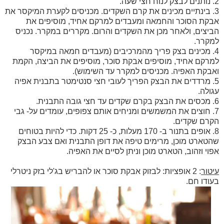
2. נותנים לבצק לנוח חצי שעה.
3. בינתיים מכינים את קרם השקדים. מכניסים לקערת המיקסר את
אבקת הסוכר והחמאה ומעבדים למרקם אחיד, מוסיפים את
הביצים, ולאחר מכן את השקדים והרום. מקררים במקרר. נכניס
למקרר.
4. מכינים בצק פריך מהמרכיבים (מעבדים חמאה במיקסר
למרקם אחיד, מוסיפים אבקת סוכר, מוסיפים את הביצה, הקמת
ואבקת האפיה. מכניסים למקרר עד השימוש).
5. מרדדים את הבצק הפריך לעובי חצי סנטימטר בתבנית אפיה
עגולה.
6. מכסים את הבצק בקרם שקדים עד חצי גובה התבנית.
7. חוצים את המשמשים ומניחים אותם צפופים, עומדים על- גבי
הקרם שקדים.
8. אופים בתנור ב- 170 מעלות, כ- 25 דקות. כדי להיות בטוחים
שהטארט מוכן, מרימים טיפה את דופן התבנית ואם צבע הבצק
אפוי וזהוב, הטארט מוכן וניתן לסיים את האפיה.
עיטור
: 2 אופציות: לבזוק אבקת סוכר או להבריש בג'לי בזק ניטרלי
בעודו חם.