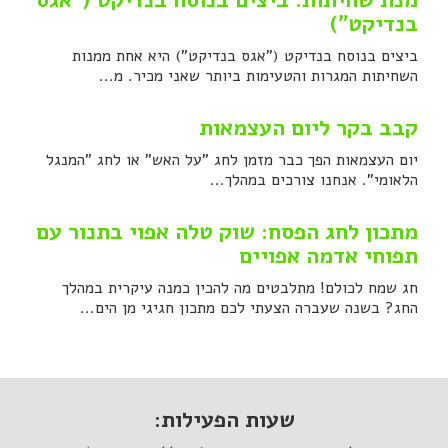
מנת שחיתות: ביצים בנוסח בנדיקט ("אגס
בנדיקט")
ביצים בנוסח בנדיקט ("אגס בנדיקט") היא אחת ממנות
השחיתות המגרות והטעימות ביותר שאני מכיר. מ...
קבב בקר ליום העצמאות
יום העצמאות הפך כבר מזמן לחג "על האש" או לחג "המנגל
הלאומי". אנחנו צורכים במהלך...
מתכון לחג הפסח: שוק טלה אפוי בתנור עם
תפוחי אדמה אפויים
חג שמח לכולם! מתלבטים מה להכין כמנה עיקרית במהלך
החג? בשנה שעברה הצעתי לכם מתכון חגיגי מן הים...
שעות הפעילות: