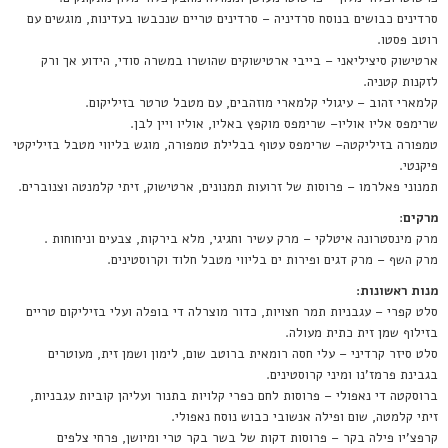
סרדינים כבושים בנוסח סרדיניה – סרדינים טריים שנכבשו בעדינות, מוגשים עם
רוטב פסטו.
ארטישוק סיציליאני – בייבי ארטישוקים שהושרו במשרה סודי, הידוע אך ורק
לזקנות קטניה.
קלמארי זהוב – עיגולי קלמארי מוזהבים, עם מטבל טרטר בזיליקום.
שרימפס אליו אוליו– שרימפס מוקפץ באליו, אוליו ויין לבן.
טמפורה בזיליקטה– שרימפס עטוף בבלילת טמפורה, מוגש בליווי מטבל בזיליקטי
פיקנטי.
תמנוני פאלרמו – פרוסות של זרועות תמנונים, ארטישוק, זיתי קלמנטה וצנוברים.
מרקים
:
מרק מינסטרונה איטלקי – מרק עשיר וחגיגי, מלא בירקות, צבעים וניחוחות .
מרק השף – מרק דגים ופירות ים בליווי מטבל חלוד וקרוסטינים.
מנות ראשונות:
סלט קפרי – עגבניות תמר חצויות, כדור מוצרלה די בופלה ועלי בזיליקום טריים
בזילוף שמן זית כתית מעולה.
סלט סיזר קרדיני – עלי חסה רומאית ברוטב שום, לימון ושמן זית, מעוטרים
בגבינת פרמז'נו ומיני קרוסטינים.
ברוסקטה די נאפולי – פרוסות לחם כפרי קלויות בתנור ועליהן קוביות עגבניות,
זיתי קלמטה, שום ופילה אנשובי כבוש נוסח נאפולי.
קרפצ'יו פילה בקר – פרוסות דקות של בשר בקר טרי ומיושן, פרחי צלפים