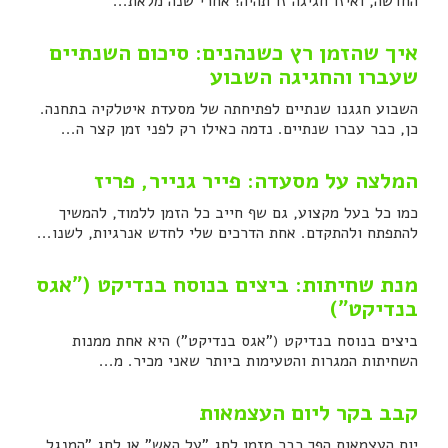
החדשה, ואיזו חגיגה זו תהיה! אחרי שנה מלאת...
איך שהזמן רץ כשנהנים: סיכום השנתיים
שעברו והחגיגה השבוע
השבוע חגגנו שנתיים לפתיחתה של מסעדת איטלקיה בתחנה.
כן, כבר עברו שנתיים. נדמה כאילו רק לפני זמן קצר ה...
המלצה על מסעדה: פייר גנייר, פריז
כמו כל בעל מקצוע, גם שף חייב כל הזמן ללמוד, להמשיך
להתפתח ולהתקדם. אחת הדרכים שלי לחדש אנרגיות, לשנו...
מנת שחיתות: ביצים בנוסח בנדיקט ("אגס
בנדיקט")
ביצים בנוסח בנדיקט ("אגס בנדיקט") היא אחת ממנות
השחיתות המגרות והטעימות ביותר שאני מכיר. מ...
קבב בקר ליום העצמאות
יום העצמאות הפך כבר מזמן לחג "על האש" או לחג "המנגל