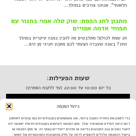
הלאומי". אנחנו צורכים במהלך...
מתכון לחג הפסח: שוק טלה אפוי בתנור עם
תפוחי אדמה אפויים
חג שמח לכולם! מתלבטים מה להכין כמנה עיקרית במהלך
החג? בשנה שעברה הצעתי לכם מתכון חגיגי מן הים...
שעות הפעילות:
כל יום 10:00 עד 22:00 (עד ללקוח האחרון)
המסעדה נגישה לנכים
ניהול הסכמה
איטלקיה בתחנה
כדי לספק את החוויה הטובה ביותר, אנו משתמשים בטכנולוגיות כמו קוקיות לאחסון
ו/או גישה למידע מהמכשיר שלך. מתן הסכמה לשימוש בטכנולוגיות אלו יאפשר לנו
מתחם התחנה, תל אביב.
לעבד נתונים כגון התנהגות גלישה או מזהים ייחודיים באתר זה. אי מתן הסכמה או
טל. 03-933-1922
ביטול ההסכמה עלולים להשפיע לרעה על חלק מהתכונות והפונקציות של האתר.