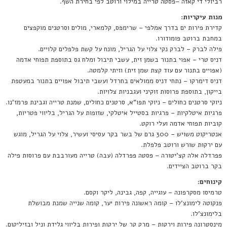
רביולי די קאזה –פסטה טרייה במילוי ורוטב לפי בחירת השף.
מנות עיקריות:
קדירת פירות ים בדרך אמלפי – שרימפס, קלמארי, מולים וסרטנים מוקפצים
במחבת ברוטב פומודורו.
פילה לברק – לברק נקי צלוי על הגריל, מונח על קשת פלפלים קלויים.
דניס טרי – אפוי בתנור בשמן זית, עשבי תיבול ומלח גס בתוספת תפוחי אדמה
(אפויים בתנור עם עוד קצת שמן זית) וזיתי קלמטה.
דניס דימרקו – נתחי דניס ממולאים בחרדל ועשבי תיבול אפויים בתנור במעטפת
בייקון, בתוספת פרוסות זוקיני ועגבניות צלויות.
ניוקי סרטנים כחולים – ניוקי תפו"א, סרטנים כחולים, שמנת טרייה וגבינת פרמז'נו.
פרגיות איטלקיות – פרגיות בסטייל איטלקי, שזופות על הגריל, בליווי פטריות,
קוביות תפוחי אדמה ועלי רוקט.
אנטריקוט משויש – 300 גרם של בשר בקר עסיסי ועשיר, צלוי על הגריל, מוגש
עם ירקות שורש ורוטב פלפלת.
פפרדלה אלה קצ'יטורה – פסטה פפרדלה (עבה) טרייה מעורבבת עם פרוסות פילה
בקר ברוטב הציידים.
קינוחים:
טרמיסו מסקרפונה – עוגייה, קפה, גבינה, ליקר וקסם.
פנקוטה לימונצ'לו – קומה ראשונה פירות יער, קומה שנייה שמנת מבושלת
בלימונצ'לו.
מינסטרונה פירות וירקות – מרק קר של ירקות ופירות בליווי גלידת וניל ובזיליקום.