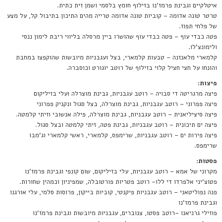
איטלקיים וגבינת פרמז'נו בזילוף חומץ בלסמי ושמן זית כתית.
טרטר טונה אדומה – קוביות טונה אדומה טרייה מהים התיכון בתיבול קל, על מצע
של פלחי תפוז.
פטה כבדי עוף – פטה כבדי עוף שהושרו ביין מרסלה בליווי ריבת לימון ננסי
ולימונצ'לו.
קלמארי מלאנזנה – טבעות קלמארי, בצל ועגבניות מיובשות שהוקפצו במחבת
והונחו על חצי חציל קלוי בזילוף של רוטב יוגורט וכוסברה.
פיצות:
פיצה מרגריטה די סבויה – רוטב עגבניות, גבינת מוצרלה ועלי בזיליקום
פיצה פפרוני – רוטב עגבניות, גבינת מוצרלה, בצל סגול ונקניק פפרוני
פיצה סיציליאנית – רוטב עגבניות, גבינת מוצרלה, פילה אנשובי וזיתי קלמטה.
פיצה ים תיכונית – רוטב עגבניות, גבינת פטה, זיתי קלמטה ובצל סגול.
פיצה פירות ים – רוטב עגבניות, שרימפס, קלמארי, ראשי קלמארי וג'מבו
שרימפס.
פסטות:
מקרוני של אמא – רוטב עגבניות, עלי בזיליקום, שום קונפי וגבינת פרמז'נו
פטוצ'יני אלפרדו די ללו– רוטב פטריות פורטובלה, שמפיניון וכמהין שחורות.
פנה נפוליטאני – רוטב עגבניות פיקנטי, קוביות בייקון, פרוסות סלמי, עלי אורגנו
וגבינת פרמז'נו
פוזילי גרניאנו –רוטב פסטו, צנוברים, עגבניות מיובשות וגבינת פרמז'נו