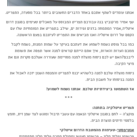
אנחנו עומדים לשתף אתכם באחד הדברים החשובים ביותר בכל מסעדה, התפריט.
שף אמיר מרקוביץ בנה עבורכם תפריט המבוסס על מאכלים טעימים בסגנון דרום
איטליה,אמיר המתמחה בדגים ופירות ים, שילב בתפריט את המומחיות שלו עם
הקסם של דרום איטליה ואנו מביאים את התפריט לעיונכם בפעם הראשונה.
כמו בכל פוסט נשמח לשמוע את דעתכם בעיקר על שמות המנות, נשמח לקבל
ממכם הערות והארות, איך אתם הייתם קוראים למנה אשר תפסה את תשומת
ליבכם?האם יש לכם ניסוח מוצלח למנה מסויימת שעוררה אצלכם סקרות וגם את
מיצי הקיבה.
ניסוח מוצלח שלכם למנה כלשהיא יכנס לתפריט והמנסח השנון יזכה לאכול את
המנה בניסוחו על חשבון הבית.
אז השתמשו ביצירתיות שלכם. אנחנו נשמח לשמוע!
***
תפריט איטלקיה בתחנה:
פוקצ'ה – לחם בסגנון איטלקי הנאפה עם עשבי תיבול ומוגש לצד שמן זית, חומץ
בלסמי וזיתים תוצרת הבית.
אנטיפסטי
-טעימות מהמטבח הדרום איטלקי
פרשוטו ופלחי מלון – פרשוטו מעושן וממולח מחבק פלחי מלון מתקתקים.