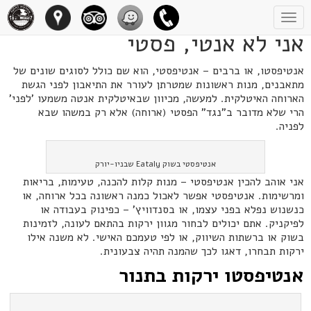
Toggle
navigation
אני לא אנטי, פסטי
אנטיפסטו, או ברבים – אנטיפסטי, הוא שם כולל לסוגים שונים של
מתאבנים, מנות ראשונות שמטרתן לעורר את התיאבון לפני הגשת
הארוחה האיטלקית. למעשה, מכיוון שבאיטלקית אנטה משמעו 'לפני'
הרי שלא מדובר ב"נגד" הפסטי (ארוחה) אלא רק במשהו שבא
לפניה.
אנטיפסטי בשוק Eataly שבניו-יורק
אני אוהב להכין אנטיפסטי – מנות קלות להכנה, טעימות, בריאות
ומרשימות. אנטיפסטי אפשר לאכול כמנה ראשונה בכל ארוחה, או
כנשנוש נפלא בפני עצמו, או בסנדוויץ' – כפינוק בעבודה או
לפיקניק. אתם יכולים לבחור מגוון ירקות בהתאם לעונה, לזמינות
בשוק או ברשתות השיווק, או לפי טעמכם האישי. לא משנה אילו
ירקות תבחרו, דאגו לכך שהמנה תהיה צבעונית.
אנטיפסטו ירקות בתנור