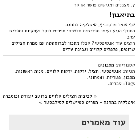
7. מצננים ומגישים פושר או קר
בתיאבון!
שף אמיר מרקוביץ,
איטלקיה בתחנה
החורף הגיע ועימו תפריטים חדשים:
תפריט בוקר ועסקיות
ו
תפריט
ערב
.
רוצים עוד אנטיפסטי? קבלו
מתכון לברוסקטה עם ממרח חצילים
שרופים, פלפלים קלויים וגבינת עיזים
קטגוריות:
מתכונים
.
תגיות:
אנטיפסטי
,
חציל
,
ירקות
,
ירקות קלויים
,
מנות ראשונות
,
מתכון
,
פטריות
, ו
צמחוני
.
Tags:
עברית
.
«
לביבות חצילים קלויים ברוטב יוגורט וכוסברה
איטלקיה בתחנה – תפריט ספיישלים לסילבסטר
»
עוד מאמרים