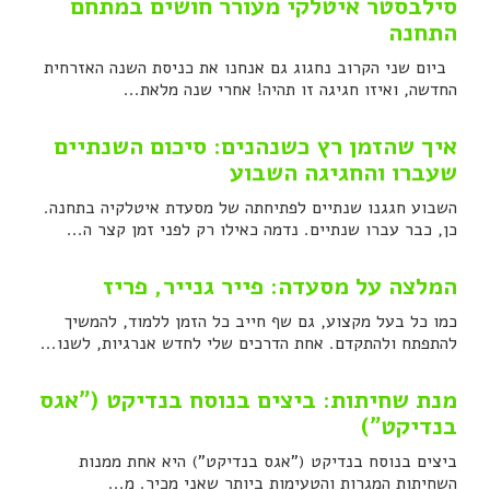
סילבסטר איטלקי מעורר חושים במתחם
התחנה
ביום שני הקרוב נחגוג גם אנחנו את כניסת השנה האזרחית
החדשה, ואיזו חגיגה זו תהיה! אחרי שנה מלאת...
איך שהזמן רץ כשנהנים: סיכום השנתיים
שעברו והחגיגה השבוע
השבוע חגגנו שנתיים לפתיחתה של מסעדת איטלקיה בתחנה.
כן, כבר עברו שנתיים. נדמה כאילו רק לפני זמן קצר ה...
המלצה על מסעדה: פייר גנייר, פריז
כמו כל בעל מקצוע, גם שף חייב כל הזמן ללמוד, להמשיך
להתפתח ולהתקדם. אחת הדרכים שלי לחדש אנרגיות, לשנו...
מנת שחיתות: ביצים בנוסח בנדיקט ("אגס
בנדיקט")
ביצים בנוסח בנדיקט ("אגס בנדיקט") היא אחת ממנות
השחיתות המגרות והטעימות ביותר שאני מכיר. מ...