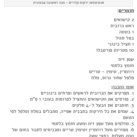
אנטיפסטו ירקות קלויים - מנה ראשונה צבעונית
חומרים
:
2 קישואים
ראש כרובית
1 בטטה
בצל סגול
1 חציל בינוני
10 פטריות פורטבלו
שמן זית
חומץ בלסמי
רוזמרין, טימין – טריים
פלפל שחור גרוס, מלח
אופן ההכנה
:
1. מפרקים את הכרובית לראשים ופרחים בינוניים
2. פורסים את הקישואים והחציל לפרוסות בעובי 1 ס"מ
3. חותכים את הבצל ל-4 חלקים
4. שמים את כל הירקות בתבנית אפייה, מתבלים במלח ופלפל לפי
הטעם
5. מזלפים מעל שמן זית ומעט חומץ בלסמי
6. מפזרים מעל רוזמרין וטימין טריים ומכניסים לתנור בחום של
200 מעלות, כחצי שעה