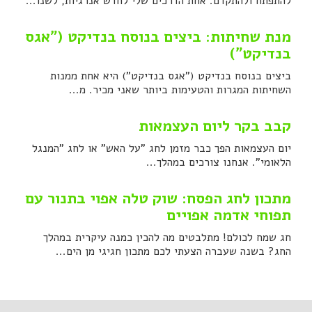
להתפתח ולהתקדם. אחת הדרכים שלי לחדש אנרגיות, לשנו...
מנת שחיתות: ביצים בנוסח בנדיקט ("אגס
בנדיקט")
ביצים בנוסח בנדיקט ("אגס בנדיקט") היא אחת ממנות
השחיתות המגרות והטעימות ביותר שאני מכיר. מ...
קבב בקר ליום העצמאות
יום העצמאות הפך כבר מזמן לחג "על האש" או לחג "המנגל
הלאומי". אנחנו צורכים במהלך...
מתכון לחג הפסח: שוק טלה אפוי בתנור עם
תפוחי אדמה אפויים
חג שמח לכולם! מתלבטים מה להכין כמנה עיקרית במהלך
החג? בשנה שעברה הצעתי לכם מתכון חגיגי מן הים...