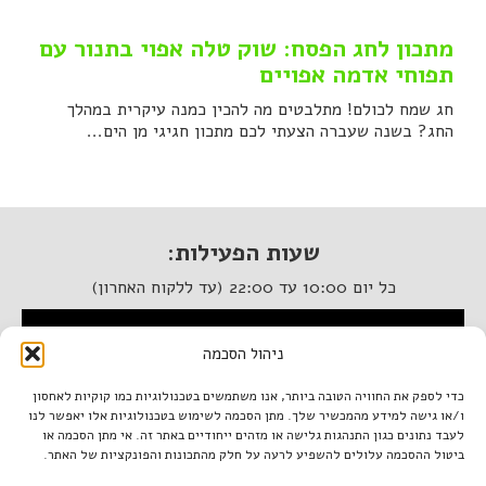
מתכון לחג הפסח: שוק טלה אפוי בתנור עם
תפוחי אדמה אפויים
חג שמח לכולם! מתלבטים מה להכין כמנה עיקרית במהלך
החג? בשנה שעברה הצעתי לכם מתכון חגיגי מן הים...
שעות הפעילות:
כל יום 10:00 עד 22:00 (עד ללקוח האחרון)
המסעדה נגישה לנכים
ניהול הסכמה
איטלקיה בתחנה
כדי לספק את החוויה הטובה ביותר, אנו משתמשים בטכנולוגיות כמו קוקיות לאחסון
ו/או גישה למידע מהמכשיר שלך. מתן הסכמה לשימוש בטכנולוגיות אלו יאפשר לנו
מתחם התחנה, תל אביב.
לעבד נתונים כגון התנהגות גלישה או מזהים ייחודיים באתר זה. אי מתן הסכמה או
טל. 03-933-1922
ביטול ההסכמה עלולים להשפיע לרעה על חלק מהתכונות והפונקציות של האתר.