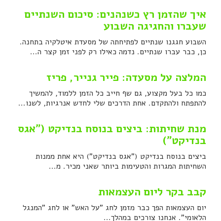
איך שהזמן רץ כשנהנים: סיכום השנתיים
שעברו והחגיגה השבוע
השבוע חגגנו שנתיים לפתיחתה של מסעדת איטלקיה בתחנה.
כן, כבר עברו שנתיים. נדמה כאילו רק לפני זמן קצר ה...
המלצה על מסעדה: פייר גנייר, פריז
כמו כל בעל מקצוע, גם שף חייב כל הזמן ללמוד, להמשיך
להתפתח ולהתקדם. אחת הדרכים שלי לחדש אנרגיות, לשנו...
מנת שחיתות: ביצים בנוסח בנדיקט ("אגס
בנדיקט")
ביצים בנוסח בנדיקט ("אגס בנדיקט") היא אחת ממנות
השחיתות המגרות והטעימות ביותר שאני מכיר. מ...
קבב בקר ליום העצמאות
יום העצמאות הפך כבר מזמן לחג "על האש" או לחג "המנגל
הלאומי". אנחנו צורכים במהלך...