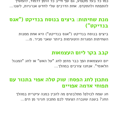
כמו כל בעל מקצוע, גם שף חייב כל הזמן ללמוד, להמשיך
להתפתח ולהתקדם. אחת הדרכים שלי לחדש אנרגיות, לשנו...
מנת שחיתות: ביצים בנוסח בנדיקט ("אגס
בנדיקט")
ביצים בנוסח בנדיקט ("אגס בנדיקט") היא אחת ממנות
השחיתות המגרות והטעימות ביותר שאני מכיר. מ...
קבב בקר ליום העצמאות
יום העצמאות הפך כבר מזמן לחג "על האש" או לחג "המנגל
הלאומי". אנחנו צורכים במהלך...
מתכון לחג הפסח: שוק טלה אפוי בתנור עם
תפוחי אדמה אפויים
חג שמח לכולם! מתלבטים מה להכין כמנה עיקרית במהלך
החג? בשנה שעברה הצעתי לכם מתכון חגיגי מן הים...