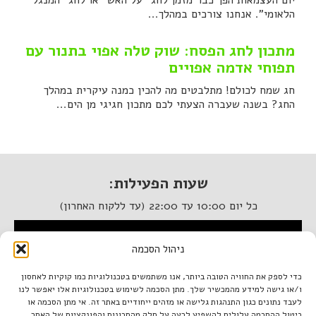
יום העצמאות הפך כבר מזמן לחג "על האש" או לחג "המנגל
הלאומי". אנחנו צורכים במהלך...
מתכון לחג הפסח: שוק טלה אפוי בתנור עם
תפוחי אדמה אפויים
חג שמח לכולם! מתלבטים מה להכין כמנה עיקרית במהלך
החג? בשנה שעברה הצעתי לכם מתכון חגיגי מן הים...
שעות הפעילות:
כל יום 10:00 עד 22:00 (עד ללקוח האחרון)
המסעדה נגישה לנכים
ניהול הסכמה
איטלקיה בתחנה
כדי לספק את החוויה הטובה ביותר, אנו משתמשים בטכנולוגיות כמו קוקיות לאחסון
ו/או גישה למידע מהמכשיר שלך. מתן הסכמה לשימוש בטכנולוגיות אלו יאפשר לנו
מתחם התחנה, תל אביב.
לעבד נתונים כגון התנהגות גלישה או מזהים ייחודיים באתר זה. אי מתן הסכמה או
טל. 03-933-1922
ביטול ההסכמה עלולים להשפיע לרעה על חלק מהתכונות והפונקציות של האתר.