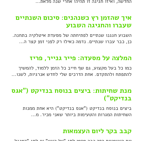
החדשה, ואיזו חגיגה זו תהיה! אחרי שנה מלאת...
איך שהזמן רץ כשנהנים: סיכום השנתיים
שעברו והחגיגה השבוע
השבוע חגגנו שנתיים לפתיחתה של מסעדת איטלקיה בתחנה.
כן, כבר עברו שנתיים. נדמה כאילו רק לפני זמן קצר ה...
המלצה על מסעדה: פייר גנייר, פריז
כמו כל בעל מקצוע, גם שף חייב כל הזמן ללמוד, להמשיך
להתפתח ולהתקדם. אחת הדרכים שלי לחדש אנרגיות, לשנו...
מנת שחיתות: ביצים בנוסח בנדיקט ("אגס
בנדיקט")
ביצים בנוסח בנדיקט ("אגס בנדיקט") היא אחת ממנות
השחיתות המגרות והטעימות ביותר שאני מכיר. מ...
קבב בקר ליום העצמאות