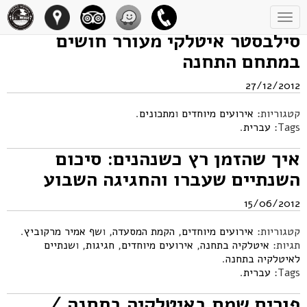
Toggle
navigation
סילבסטר איטלקי מעורר חושים
במתחם התחנה
27/12/2012
קטגוריות:
אירועים מיוחדים
ו
מתכונים
.
Tags:
עברית
.
איך שהזמן רץ כשנהנים: סיכום
השנתיים שעברו והחגיגה השבוע
15/06/2012
קטגוריות:
אירועים מיוחדים
,
הקמת המסעדה
, ו
שף אמיר מרקוביץ
.
תגיות:
איטלקיה בתחנה
,
אירועים מיוחדים
,
חגיגות
, ו
שנתיים
לאיטלקיה בתחנה
.
Tags:
עברית
.
פורים שמח באיטלקיה בתחנה /